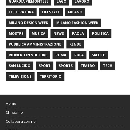
GUARDIA PIEMONTESE
LAGO
LAVORO
LETTERATURA
LIFESTYLE
MILANO
MILANO DESIGN WEEK
MILANO FASHION WEEK
MOSTRE
MUSICA
NEWS
PAOLA
POLITICA
PUBBLICA AMMINISTRAZIONE
RENDE
RIONERO IN VULTURE
ROMA
RUFA
SALUTE
SAN LUCIDO
SPORT
SPORTS
TEATRO
TECH
TELEVISIONE
TERRITORIO
Home
Chi siamo
Collabora con noi