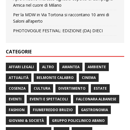
Amica nel cuore di Milano
Per la MDW in Via Tortona si raccontano 10 anni di
Saloni all’aperto
PHOTOVOGUE FESTIVAL: EDIZIONE (DA) DIECI
CATEGORIE
AFFARI LEGALI
ALTRO
AMANTEA
AMBIENTE
ATTUALITÀ
BELMONTE CALABRO
CINEMA
COSENZA
CULTURA
DIVERTIMENTO
ESTATE
EVENTI
EVENTI E SPETTACOLI
FALCONARA ALBANESE
FASHION
FIUMEFREDDO BRUZIO
GASTRONOMIA
GIOVANI & SOCIETÀ
GRUPPO POLICLINICO ABANO