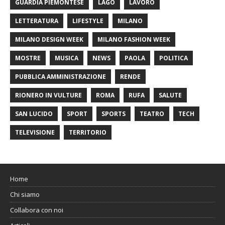
GUARDIA PIEMONTESE
LAGO
LAVORO
LETTERATURA
LIFESTYLE
MILANO
MILANO DESIGN WEEK
MILANO FASHION WEEK
MOSTRE
MUSICA
NEWS
PAOLA
POLITICA
PUBBLICA AMMINISTRAZIONE
RENDE
RIONERO IN VULTURE
ROMA
RUFA
SALUTE
SAN LUCIDO
SPORT
SPORTS
TEATRO
TECH
TELEVISIONE
TERRITORIO
Home
Chi siamo
Collabora con noi