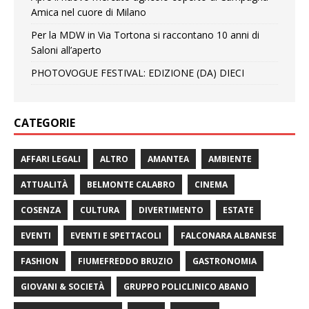
Amica nel cuore di Milano
Per la MDW in Via Tortona si raccontano 10 anni di
Saloni all’aperto
PHOTOVOGUE FESTIVAL: EDIZIONE (DA) DIECI
CATEGORIE
AFFARI LEGALI
ALTRO
AMANTEA
AMBIENTE
ATTUALITÀ
BELMONTE CALABRO
CINEMA
COSENZA
CULTURA
DIVERTIMENTO
ESTATE
EVENTI
EVENTI E SPETTACOLI
FALCONARA ALBANESE
FASHION
FIUMEFREDDO BRUZIO
GASTRONOMIA
GIOVANI & SOCIETÀ
GRUPPO POLICLINICO ABANO