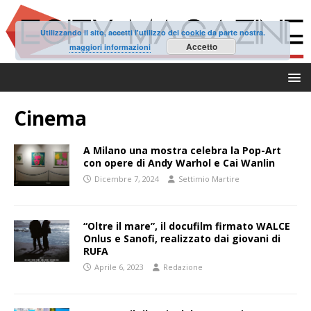
Utilizzando il sito, accetti l'utilizzo dei cookie da parte nostra.
Accetto
maggiori informazioni
Cinema
A Milano una mostra celebra la Pop-Art
con opere di Andy Warhol e Cai Wanlin
Dicembre 7, 2024
Settimio Martire
“Oltre il mare”, il docufilm firmato WALCE
Onlus e Sanofi, realizzato dai giovani di
RUFA
Aprile 6, 2023
Redazione