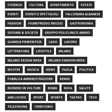
COSENZA
CULTURA
DIVERTIMENTO
ESTATE
EVENTI
EVENTI E SPETTACOLI
FALCONARA ALBANESE
FASHION
FIUMEFREDDO BRUZIO
GASTRONOMIA
GIOVANI & SOCIETÀ
GRUPPO POLICLINICO ABANO
GUARDIA PIEMONTESE
LAGO
LAVORO
LETTERATURA
LIFESTYLE
MILANO
MILANO DESIGN WEEK
MILANO FASHION WEEK
MOSTRE
MUSICA
NEWS
PAOLA
POLITICA
PUBBLICA AMMINISTRAZIONE
RENDE
RIONERO IN VULTURE
ROMA
RUFA
SALUTE
SAN LUCIDO
SPORT
SPORTS
TEATRO
TECH
TELEVISIONE
TERRITORIO