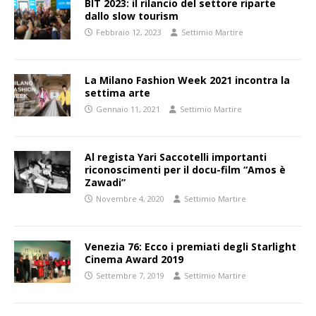
BIT 2023: il rilancio del settore riparte
dallo slow tourism
Febbraio 12, 2023
Settimio Martire
La Milano Fashion Week 2021 incontra la
settima arte
Gennaio 11, 2021
Settimio Martire
Al regista Yari Saccotelli importanti
riconoscimenti per il docu-film “Amos è
Zawadi”
Novembre 4, 2020
Settimio Martire
Venezia 76: Ecco i premiati degli Starlight
Cinema Award 2019
Settembre 7, 2019
Settimio Martire