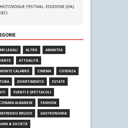
HOTOVOGUE FESTIVAL: EDIZIONE (DA)
IECI
EGORIE
ARI LEGALI
ALTRO
AMANTEA
IENTE
ATTUALITÀ
MONTE CALABRO
CINEMA
COSENZA
TURA
DIVERTIMENTO
ESTATE
NTI
EVENTI E SPETTACOLI
CONARA ALBANESE
FASHION
MEFREDDO BRUZIO
GASTRONOMIA
VANI & SOCIETÀ