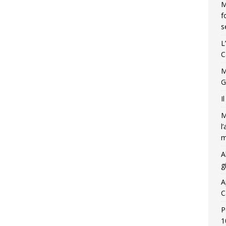
M
f
s
L
C
M
G
I
M
l
m
A
g
A
C
P
1