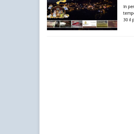
In pe
tempe
30 il