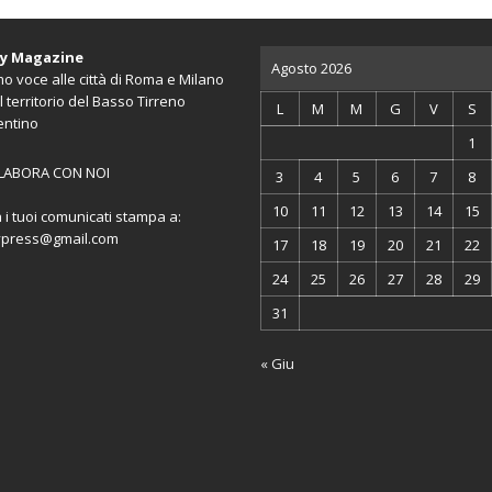
ty Magazine
Agosto 2026
o voce alle città di Roma e Milano
l territorio del Basso Tirreno
L
M
M
G
V
S
entino
1
LABORA CON NOI
3
4
5
6
7
8
10
11
12
13
14
15
a i tuoi comunicati stampa a:
ypress@gmail.com
17
18
19
20
21
22
24
25
26
27
28
29
31
« Giu