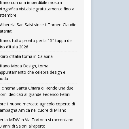
ilano con una imperdibile mostra
otografica visitabile gratuitamente fino a
ettembre
’Albereta San Salvi vince il Torneo Claudio
atania:
ilano, tutto pronto per la 15° tappa del
iro d’Italia 2026
l Giro d’Italia torna in Calabria
ilano Moda Design, torna
’appuntamento che celebra design e
oda
l cinema Santa Chiara di Rende una due
iorni dedicati al grande Federico Fellini
pre il nuovo mercato agricolo coperto di
ampagna Amica nel cuore di Milano
er la MDW in Via Tortona si raccontano
0 anni di Saloni all’aperto