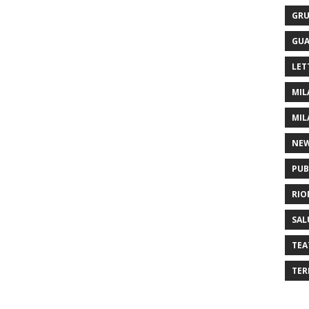
GRU
GUA
LET
MIL
MIL
NE
PUB
RIO
SAL
TEA
TER