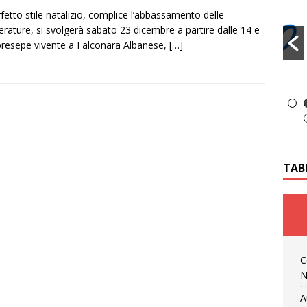
rfetto stile natalizio, complice l’abbassamento delle
rature, si svolgerà sabato 23 dicembre a partire dalle 14 e
 presepe vivente a Falconara Albanese,
[…]
TAB
C
N
A