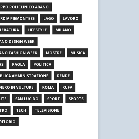
PPO POLICLINICO ABANO
RDIA PIEMONTESE
LAGO
LAVORO
TERATURA
LIFESTYLE
MILANO
ANO DESIGN WEEK
ANO FASHION WEEK
MOSTRE
MUSICA
WS
PAOLA
POLITICA
BLICA AMMINISTRAZIONE
RENDE
NERO IN VULTURE
ROMA
RUFA
UTE
SAN LUCIDO
SPORT
SPORTS
TRO
TECH
TELEVISIONE
RITORIO