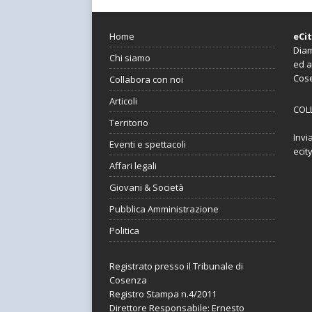
Home
eCi
Diam
Chi siamo
ed a
Cos
Collabora con noi
Articoli
COL
Territorio
Invi
Eventi e spettacoli
ecit
Affari legali
Giovani & Società
Pubblica Amministrazione
Politica
Registrato presso il Tribunale di
Cosenza
Registro Stampa n.4/2011
Direttore Responsabile: Ernesto