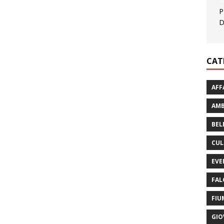
P
D
CAT
AFF
AMB
BEL
CUL
EVE
FAL
FIU
GIO