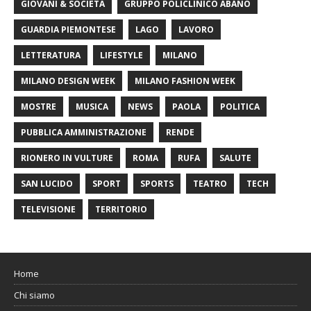
GIOVANI & SOCIETÀ
GRUPPO POLICLINICO ABANO
GUARDIA PIEMONTESE
LAGO
LAVORO
LETTERATURA
LIFESTYLE
MILANO
MILANO DESIGN WEEK
MILANO FASHION WEEK
MOSTRE
MUSICA
NEWS
PAOLA
POLITICA
PUBBLICA AMMINISTRAZIONE
RENDE
RIONERO IN VULTURE
ROMA
RUFA
SALUTE
SAN LUCIDO
SPORT
SPORTS
TEATRO
TECH
TELEVISIONE
TERRITORIO
Home
Chi siamo