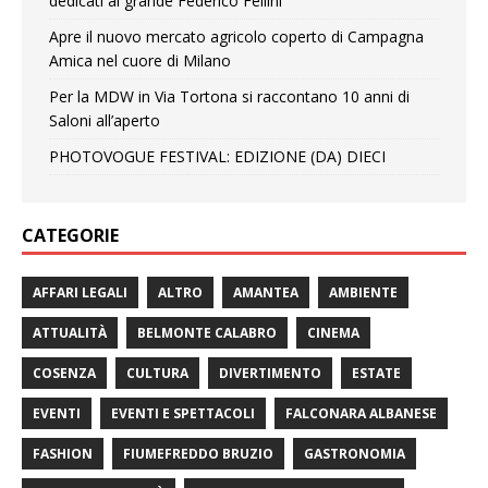
dedicati al grande Federico Fellini
Apre il nuovo mercato agricolo coperto di Campagna
Amica nel cuore di Milano
Per la MDW in Via Tortona si raccontano 10 anni di
Saloni all’aperto
PHOTOVOGUE FESTIVAL: EDIZIONE (DA) DIECI
CATEGORIE
AFFARI LEGALI
ALTRO
AMANTEA
AMBIENTE
ATTUALITÀ
BELMONTE CALABRO
CINEMA
COSENZA
CULTURA
DIVERTIMENTO
ESTATE
EVENTI
EVENTI E SPETTACOLI
FALCONARA ALBANESE
FASHION
FIUMEFREDDO BRUZIO
GASTRONOMIA