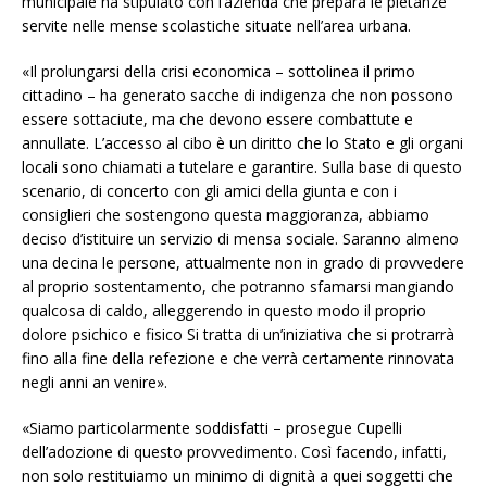
municipale ha stipulato con l’azienda che prepara le pietanze
servite nelle mense scolastiche situate nell’area urbana.
«Il prolungarsi della crisi economica – sottolinea il primo
cittadino – ha generato sacche di indigenza che non possono
essere sottaciute, ma che devono essere combattute e
annullate. L’accesso al cibo è un diritto che lo Stato e gli organi
locali sono chiamati a tutelare e garantire. Sulla base di questo
scenario, di concerto con gli amici della giunta e con i
consiglieri che sostengono questa maggioranza, abbiamo
deciso d’istituire un servizio di mensa sociale. Saranno almeno
una decina le persone, attualmente non in grado di provvedere
al proprio sostentamento, che potranno sfamarsi mangiando
qualcosa di caldo, alleggerendo in questo modo il proprio
dolore psichico e fisico Si tratta di un’iniziativa che si protrarrà
fino alla fine della refezione e che verrà certamente rinnovata
negli anni an venire».
«Siamo particolarmente soddisfatti – prosegue Cupelli
dell’adozione di questo provvedimento. Così facendo, infatti,
non solo restituiamo un minimo di dignità a quei soggetti che