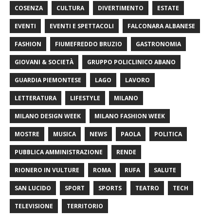
COSENZA
CULTURA
DIVERTIMENTO
ESTATE
EVENTI
EVENTI E SPETTACOLI
FALCONARA ALBANESE
FASHION
FIUMEFREDDO BRUZIO
GASTRONOMIA
GIOVANI & SOCIETÀ
GRUPPO POLICLINICO ABANO
GUARDIA PIEMONTESE
LAGO
LAVORO
LETTERATURA
LIFESTYLE
MILANO
MILANO DESIGN WEEK
MILANO FASHION WEEK
MOSTRE
MUSICA
NEWS
PAOLA
POLITICA
PUBBLICA AMMINISTRAZIONE
RENDE
RIONERO IN VULTURE
ROMA
RUFA
SALUTE
SAN LUCIDO
SPORT
SPORTS
TEATRO
TECH
TELEVISIONE
TERRITORIO