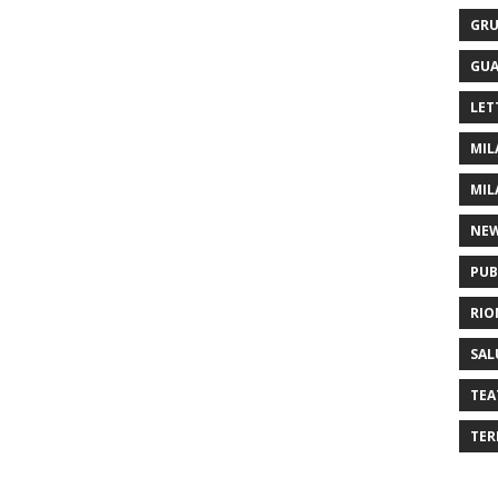
GRU
GUA
LET
MIL
MIL
NE
PUB
RIO
SAL
TEA
TER