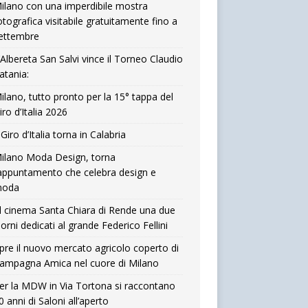
ilano con una imperdibile mostra
otografica visitabile gratuitamente fino a
ettembre
’Albereta San Salvi vince il Torneo Claudio
atania:
ilano, tutto pronto per la 15° tappa del
iro d’Italia 2026
l Giro d’Italia torna in Calabria
ilano Moda Design, torna
’appuntamento che celebra design e
oda
l cinema Santa Chiara di Rende una due
iorni dedicati al grande Federico Fellini
pre il nuovo mercato agricolo coperto di
ampagna Amica nel cuore di Milano
er la MDW in Via Tortona si raccontano
0 anni di Saloni all’aperto