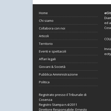
Home
eCi
Diam
Chi siamo
ed a
Cos
Collabora con noi
Articoli
COL
Territorio
Invi
Eventi e spettacoli
ecit
Affari legali
Giovani & Società
Pubblica Amministrazione
Politica
Registrato presso il Tribunale di
Cosenza
Registro Stampa n.4/2011
Direttore Responsabile: Ernesto