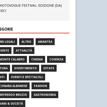
HOTOVOGUE FESTIVAL: EDIZIONE (DA)
IECI
EGORIE
ARI LEGALI
ALTRO
AMANTEA
IENTE
ATTUALITÀ
MONTE CALABRO
CINEMA
COSENZA
TURA
DIVERTIMENTO
ESTATE
NTI
EVENTI E SPETTACOLI
CONARA ALBANESE
FASHION
MEFREDDO BRUZIO
GASTRONOMIA
VANI & SOCIETÀ