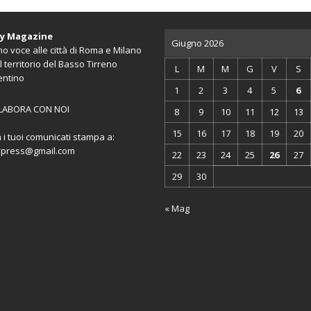
ty Magazine
Giugno 2026
o voce alle città di Roma e Milano
l territorio del Basso Tirreno
L
M
M
G
V
S
entino
1
2
3
4
5
6
LABORA CON NOI
8
9
10
11
12
13
15
16
17
18
19
20
a i tuoi comunicati stampa a:
ypress@gmail.com
22
23
24
25
26
27
29
30
« Mag