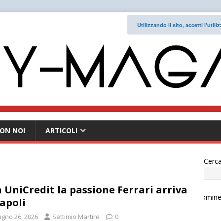
Utilizzando il sito, accetti l'uti
ON NOI
ARTICOLI
Cerca
 UniCredit la passione Ferrari arriva
apoli
ugno 26, 2026
Settimio Martire
0