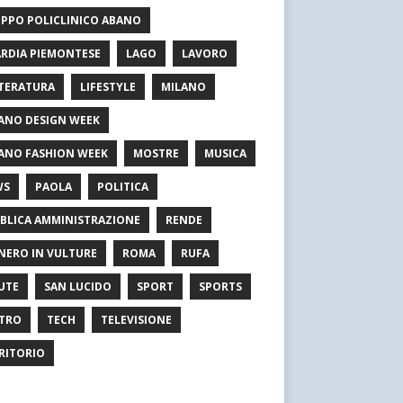
PPO POLICLINICO ABANO
RDIA PIEMONTESE
LAGO
LAVORO
TERATURA
LIFESTYLE
MILANO
ANO DESIGN WEEK
ANO FASHION WEEK
MOSTRE
MUSICA
WS
PAOLA
POLITICA
BLICA AMMINISTRAZIONE
RENDE
NERO IN VULTURE
ROMA
RUFA
UTE
SAN LUCIDO
SPORT
SPORTS
TRO
TECH
TELEVISIONE
RITORIO