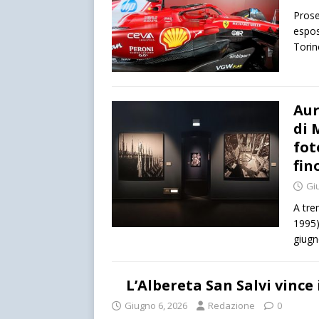
Prose
espos
Torin
Aur
di 
fot
fin
Gi
A tre
1995)
giugn
L’Albereta San Salvi vince
Giugno 6, 2026
Redazione
0