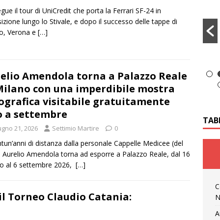
gue il tour di UniCredit che porta la Ferrari SF-24 in
izione lungo lo Stivale, e dopo il successo delle tappe di
o, Verona e
[…]
elio Amendola torna a Palazzo Reale
Milano con una imperdibile mostra
ografica visitabile gratuitamente
o a settembre
TAB
ugno 21, 2026
Settimio Martire
0
ntun’anni di distanza dalla personale Cappelle Medicee (del
 Aurelio Amendola torna ad esporre a Palazzo Reale, dal 16
o al 6 settembre 2026,
[…]
C
 il Torneo Claudio Catania:
N
A