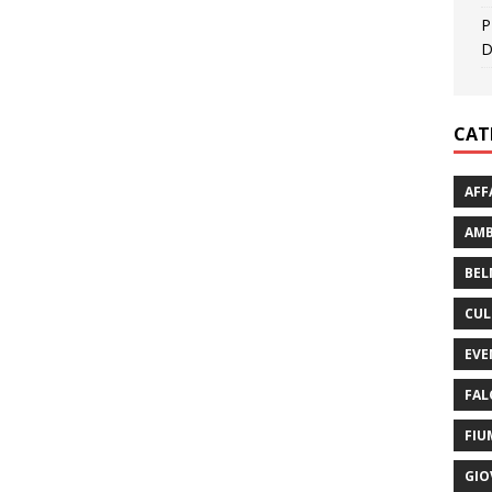
P
D
CAT
AFF
AMB
BEL
CUL
EVE
FAL
FIU
GIO