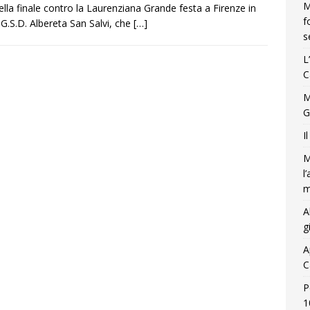
M
nella finale contro la Laurenziana Grande festa a Firenze in
f
a G.S.D. Albereta San Salvi, che
[…]
s
L
C
M
G
I
M
l
m
A
g
A
C
P
1