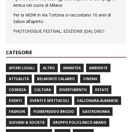
Amica nel cuore di Milano
Per la MDW in Via Tortona si raccontano 10 anni di
Saloni all’aperto
PHOTOVOGUE FESTIVAL: EDIZIONE (DA) DIECI
CATEGORIE
AFFARI LEGALI
ALTRO
AMANTEA
AMBIENTE
ATTUALITÀ
BELMONTE CALABRO
CINEMA
COSENZA
CULTURA
DIVERTIMENTO
ESTATE
EVENTI
EVENTI E SPETTACOLI
FALCONARA ALBANESE
FASHION
FIUMEFREDDO BRUZIO
GASTRONOMIA
GIOVANI & SOCIETÀ
GRUPPO POLICLINICO ABANO