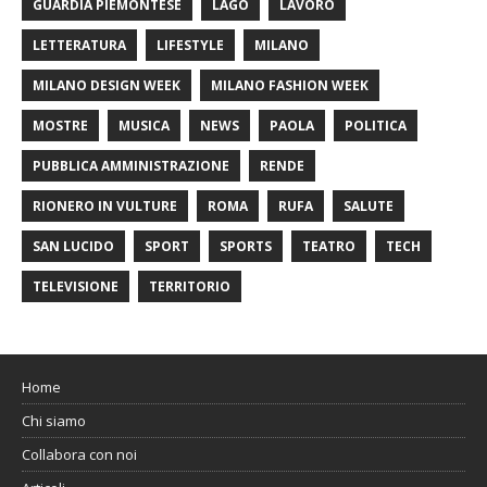
GUARDIA PIEMONTESE
LAGO
LAVORO
LETTERATURA
LIFESTYLE
MILANO
MILANO DESIGN WEEK
MILANO FASHION WEEK
MOSTRE
MUSICA
NEWS
PAOLA
POLITICA
PUBBLICA AMMINISTRAZIONE
RENDE
RIONERO IN VULTURE
ROMA
RUFA
SALUTE
SAN LUCIDO
SPORT
SPORTS
TEATRO
TECH
TELEVISIONE
TERRITORIO
Home
Chi siamo
Collabora con noi