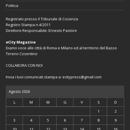
Politica
Registrato presso il Tribunale di Cosenza
Registro Stampa n.4/2011
Direttore Responsabile: Ernesto Pastore
eCity Magazine
Diamo voce alle città di Roma e Milano ed al territorio del Basso
Tirreno Cosentino
COLLABORA CON NOI
Invia i tuoi comunicati stampa a:
ecitypress@gmail.com
Agosto 2026
L
M
M
G
V
S
D
1
2
3
4
5
6
7
8
9
10
11
12
13
14
15
16