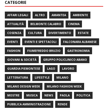
CATEGORIE
AFFARI LEGALI
ALTRO
AMANTEA
AMBIENTE
ATTUALITÀ
BELMONTE CALABRO
CINEMA
COSENZA
CULTURA
DIVERTIMENTO
ESTATE
EVENTI
EVENTI E SPETTACOLI
FALCONARA ALBANESE
FASHION
FIUMEFREDDO BRUZIO
GASTRONOMIA
GIOVANI & SOCIETÀ
GRUPPO POLICLINICO ABANO
GUARDIA PIEMONTESE
LAGO
LAVORO
LETTERATURA
LIFESTYLE
MILANO
MILANO DESIGN WEEK
MILANO FASHION WEEK
MOSTRE
MUSICA
NEWS
PAOLA
POLITICA
PUBBLICA AMMINISTRAZIONE
RENDE