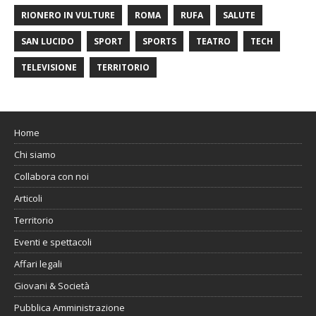
RIONERO IN VULTURE
ROMA
RUFA
SALUTE
SAN LUCIDO
SPORT
SPORTS
TEATRO
TECH
TELEVISIONE
TERRITORIO
Home
Chi siamo
Collabora con noi
Articoli
Territorio
Eventi e spettacoli
Affari legali
Giovani & Società
Pubblica Amministrazione