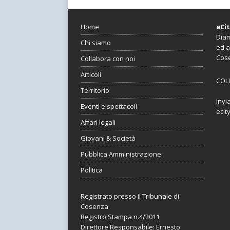
Home
eCi
Diam
Chi siamo
ed a
Cos
Collabora con noi
Articoli
COL
Territorio
Invi
Eventi e spettacoli
ecit
Affari legali
Giovani & Società
Pubblica Amministrazione
Politica
Registrato presso il Tribunale di
Cosenza
Registro Stampa n.4/2011
Direttore Responsabile: Ernesto