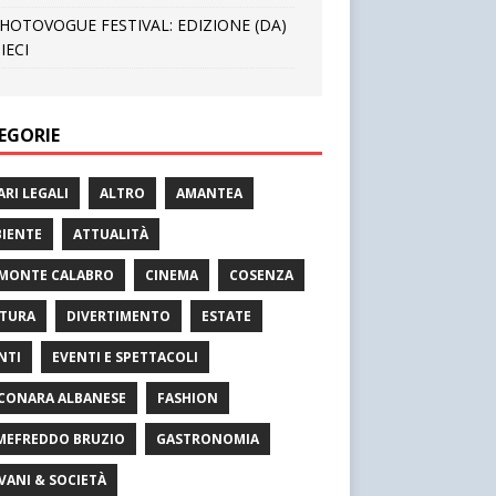
HOTOVOGUE FESTIVAL: EDIZIONE (DA)
IECI
EGORIE
ARI LEGALI
ALTRO
AMANTEA
IENTE
ATTUALITÀ
MONTE CALABRO
CINEMA
COSENZA
TURA
DIVERTIMENTO
ESTATE
NTI
EVENTI E SPETTACOLI
CONARA ALBANESE
FASHION
MEFREDDO BRUZIO
GASTRONOMIA
VANI & SOCIETÀ