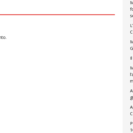
M
f
s
L
C
nto.
M
G
I
M
l
m
A
g
A
C
P
1