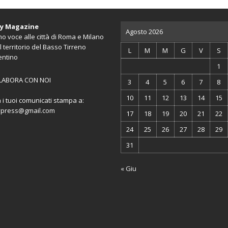
ty Magazine
Agosto 2026
o voce alle città di Roma e Milano
l territorio del Basso Tirreno
L
M
M
G
V
S
entino
1
LABORA CON NOI
3
4
5
6
7
8
10
11
12
13
14
15
a i tuoi comunicati stampa a:
ypress@gmail.com
17
18
19
20
21
22
24
25
26
27
28
29
31
« Giu