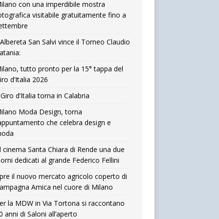
ilano con una imperdibile mostra
otografica visitabile gratuitamente fino a
ettembre
’Albereta San Salvi vince il Torneo Claudio
atania:
ilano, tutto pronto per la 15° tappa del
iro d’Italia 2026
l Giro d’Italia torna in Calabria
ilano Moda Design, torna
’appuntamento che celebra design e
oda
l cinema Santa Chiara di Rende una due
iorni dedicati al grande Federico Fellini
pre il nuovo mercato agricolo coperto di
ampagna Amica nel cuore di Milano
er la MDW in Via Tortona si raccontano
0 anni di Saloni all’aperto