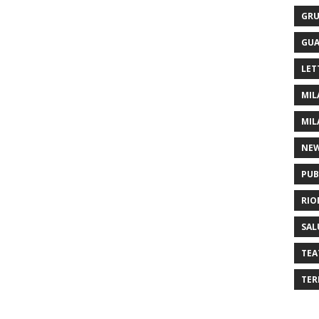
GRU
GUA
LET
MIL
MIL
NE
PUB
RIO
SAL
TEA
TER