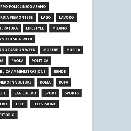
PPO POLICLINICO ABANO
RDIA PIEMONTESE
LAGO
LAVORO
TERATURA
LIFESTYLE
MILANO
ANO DESIGN WEEK
ANO FASHION WEEK
MOSTRE
MUSICA
WS
PAOLA
POLITICA
BLICA AMMINISTRAZIONE
RENDE
NERO IN VULTURE
ROMA
RUFA
UTE
SAN LUCIDO
SPORT
SPORTS
TRO
TECH
TELEVISIONE
RITORIO