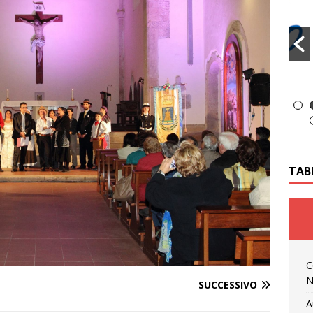
TAB
C
N
SUCCESSIVO
A