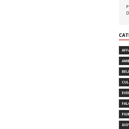
P
D
CAT
AFF
AMB
BEL
CUL
EVE
FAL
FIU
GIO