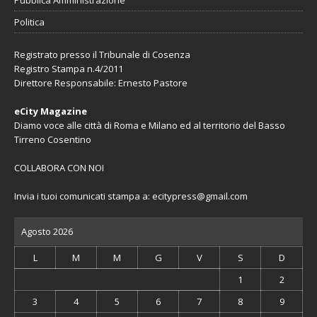
Pubblica Amministrazione
Politica
Registrato presso il Tribunale di Cosenza
Registro Stampa n.4/2011
Direttore Responsabile: Ernesto Pastore
eCity Magazine
Diamo voce alle città di Roma e Milano ed al territorio del Basso
Tirreno Cosentino
COLLABORA CON NOI
Invia i tuoi comunicati stampa a:
ecitypress@gmail.com
Agosto 2026
L
M
M
G
V
S
D
1
2
3
4
5
6
7
8
9