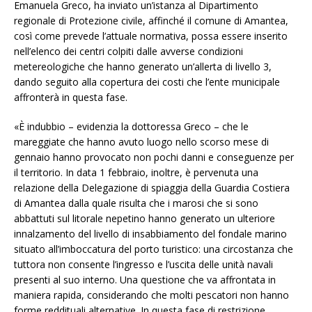
Emanuela Greco, ha inviato un’istanza al Dipartimento
regionale di Protezione civile, affinché il comune di Amantea,
così come prevede l’attuale normativa, possa essere inserito
nell’elenco dei centri colpiti dalle avverse condizioni
metereologiche che hanno generato un’allerta di livello 3,
dando seguito alla copertura dei costi che l’ente municipale
affronterà in questa fase.
«È indubbio – evidenzia la dottoressa Greco – che le
mareggiate che hanno avuto luogo nello scorso mese di
gennaio hanno provocato non pochi danni e conseguenze per
il territorio. In data 1 febbraio, inoltre, è pervenuta una
relazione della Delegazione di spiaggia della Guardia Costiera
di Amantea dalla quale risulta che i marosi che si sono
abbattuti sul litorale nepetino hanno generato un ulteriore
innalzamento del livello di insabbiamento del fondale marino
situato all’imboccatura del porto turistico: una circostanza che
tuttora non consente l’ingresso e l’uscita delle unità navali
presenti al suo interno. Una questione che va affrontata in
maniera rapida, considerando che molti pescatori non hanno
forme reddituali alternative. In questa fase di restrizione