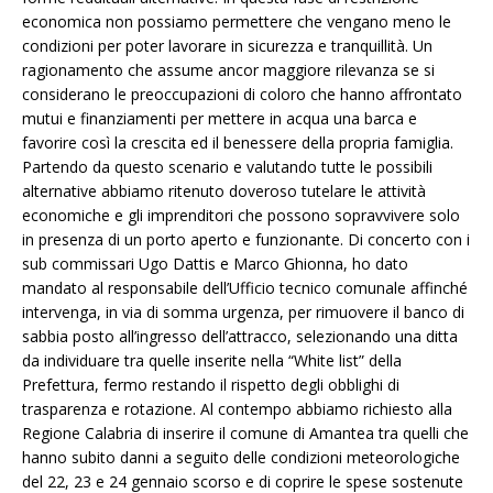
economica non possiamo permettere che vengano meno le
condizioni per poter lavorare in sicurezza e tranquillità. Un
ragionamento che assume ancor maggiore rilevanza se si
considerano le preoccupazioni di coloro che hanno affrontato
mutui e finanziamenti per mettere in acqua una barca e
favorire così la crescita ed il benessere della propria famiglia.
Partendo da questo scenario e valutando tutte le possibili
alternative abbiamo ritenuto doveroso tutelare le attività
economiche e gli imprenditori che possono sopravvivere solo
in presenza di un porto aperto e funzionante. Di concerto con i
sub commissari Ugo Dattis e Marco Ghionna, ho dato
mandato al responsabile dell’Ufficio tecnico comunale affinché
intervenga, in via di somma urgenza, per rimuovere il banco di
sabbia posto all’ingresso dell’attracco, selezionando una ditta
da individuare tra quelle inserite nella “White list” della
Prefettura, fermo restando il rispetto degli obblighi di
trasparenza e rotazione. Al contempo abbiamo richiesto alla
Regione Calabria di inserire il comune di Amantea tra quelli che
hanno subito danni a seguito delle condizioni meteorologiche
del 22, 23 e 24 gennaio scorso e di coprire le spese sostenute