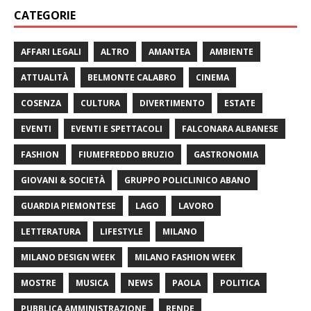
CATEGORIE
AFFARI LEGALI
ALTRO
AMANTEA
AMBIENTE
ATTUALITÀ
BELMONTE CALABRO
CINEMA
COSENZA
CULTURA
DIVERTIMENTO
ESTATE
EVENTI
EVENTI E SPETTACOLI
FALCONARA ALBANESE
FASHION
FIUMEFREDDO BRUZIO
GASTRONOMIA
GIOVANI & SOCIETÀ
GRUPPO POLICLINICO ABANO
GUARDIA PIEMONTESE
LAGO
LAVORO
LETTERATURA
LIFESTYLE
MILANO
MILANO DESIGN WEEK
MILANO FASHION WEEK
MOSTRE
MUSICA
NEWS
PAOLA
POLITICA
PUBBLICA AMMINISTRAZIONE
RENDE