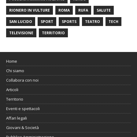
RIONERO IN VULTURE
ROMA
RUFA
SALUTE
SAN LUCIDO
SPORT
SPORTS
TEATRO
TECH
TELEVISIONE
TERRITORIO
Home
Chi siamo
Collabora con noi
Articoli
Territorio
Eventi e spettacoli
Affari legali
Giovani & Società