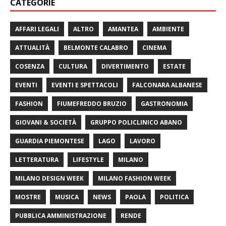
CATEGORIE
AFFARI LEGALI
ALTRO
AMANTEA
AMBIENTE
ATTUALITÀ
BELMONTE CALABRO
CINEMA
COSENZA
CULTURA
DIVERTIMENTO
ESTATE
EVENTI
EVENTI E SPETTACOLI
FALCONARA ALBANESE
FASHION
FIUMEFREDDO BRUZIO
GASTRONOMIA
GIOVANI & SOCIETÀ
GRUPPO POLICLINICO ABANO
GUARDIA PIEMONTESE
LAGO
LAVORO
LETTERATURA
LIFESTYLE
MILANO
MILANO DESIGN WEEK
MILANO FASHION WEEK
MOSTRE
MUSICA
NEWS
PAOLA
POLITICA
PUBBLICA AMMINISTRAZIONE
RENDE