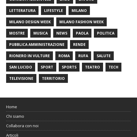
LETTERATURA
LIFESTYLE
MILANO
MILANO DESIGN WEEK
MILANO FASHION WEEK
MOSTRE
MUSICA
NEWS
PAOLA
POLITICA
PUBBLICA AMMINISTRAZIONE
RENDE
RIONERO IN VULTURE
ROMA
RUFA
SALUTE
SAN LUCIDO
SPORT
SPORTS
TEATRO
TECH
TELEVISIONE
TERRITORIO
Home
Chi siamo
Collabora con noi
Articoli