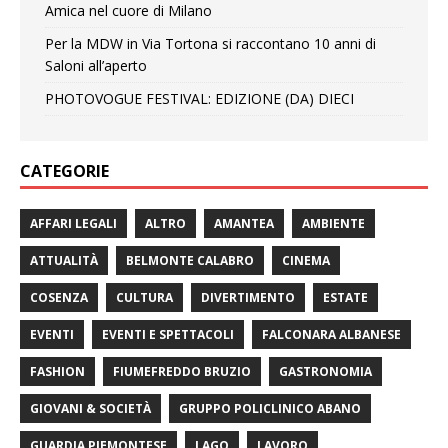
Amica nel cuore di Milano
Per la MDW in Via Tortona si raccontano 10 anni di
Saloni all’aperto
PHOTOVOGUE FESTIVAL: EDIZIONE (DA) DIECI
CATEGORIE
AFFARI LEGALI
ALTRO
AMANTEA
AMBIENTE
ATTUALITÀ
BELMONTE CALABRO
CINEMA
COSENZA
CULTURA
DIVERTIMENTO
ESTATE
EVENTI
EVENTI E SPETTACOLI
FALCONARA ALBANESE
FASHION
FIUMEFREDDO BRUZIO
GASTRONOMIA
GIOVANI & SOCIETÀ
GRUPPO POLICLINICO ABANO
GUARDIA PIEMONTESE
LAGO
LAVORO