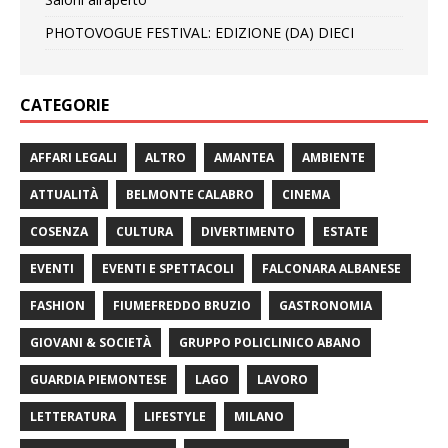
PHOTOVOGUE FESTIVAL: EDIZIONE (DA) DIECI
CATEGORIE
AFFARI LEGALI
ALTRO
AMANTEA
AMBIENTE
ATTUALITÀ
BELMONTE CALABRO
CINEMA
COSENZA
CULTURA
DIVERTIMENTO
ESTATE
EVENTI
EVENTI E SPETTACOLI
FALCONARA ALBANESE
FASHION
FIUMEFREDDO BRUZIO
GASTRONOMIA
GIOVANI & SOCIETÀ
GRUPPO POLICLINICO ABANO
GUARDIA PIEMONTESE
LAGO
LAVORO
LETTERATURA
LIFESTYLE
MILANO