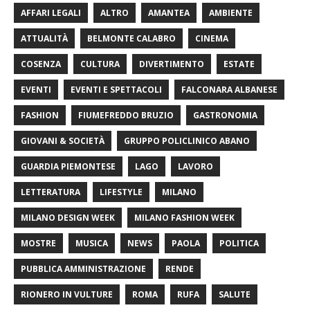
AFFARI LEGALI
ALTRO
AMANTEA
AMBIENTE
ATTUALITÀ
BELMONTE CALABRO
CINEMA
COSENZA
CULTURA
DIVERTIMENTO
ESTATE
EVENTI
EVENTI E SPETTACOLI
FALCONARA ALBANESE
FASHION
FIUMEFREDDO BRUZIO
GASTRONOMIA
GIOVANI & SOCIETÀ
GRUPPO POLICLINICO ABANO
GUARDIA PIEMONTESE
LAGO
LAVORO
LETTERATURA
LIFESTYLE
MILANO
MILANO DESIGN WEEK
MILANO FASHION WEEK
MOSTRE
MUSICA
NEWS
PAOLA
POLITICA
PUBBLICA AMMINISTRAZIONE
RENDE
RIONERO IN VULTURE
ROMA
RUFA
SALUTE