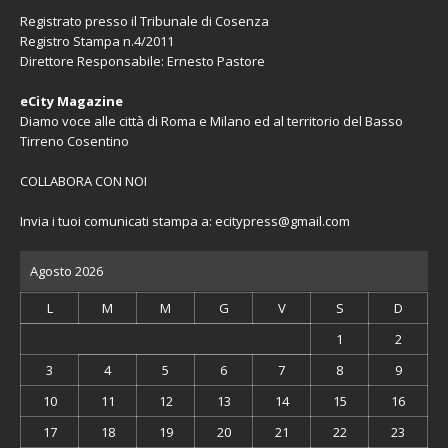
Registrato presso il Tribunale di Cosenza
Registro Stampa n.4/2011
Direttore Responsabile: Ernesto Pastore
eCity Magazine
Diamo voce alle città di Roma e Milano ed al territorio del Basso
Tirreno Cosentino
COLLABORA CON NOI
Invia i tuoi comunicati stampa a:
ecitypress@gmail.com
Agosto 2026
L
M
M
G
V
S
D
1
2
3
4
5
6
7
8
9
10
11
12
13
14
15
16
17
18
19
20
21
22
23