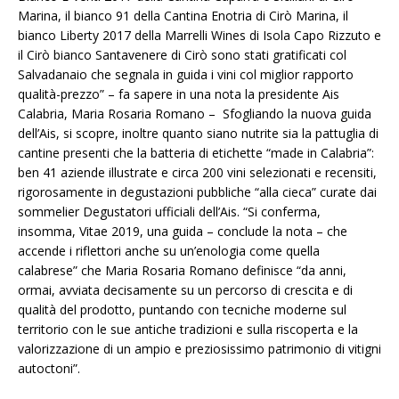
Marina, il bianco 91 della Cantina Enotria di Cirò Marina, il
bianco Liberty 2017 della Marrelli Wines di Isola Capo Rizzuto e
il Cirò bianco Santavenere di Cirò sono stati gratificati col
Salvadanaio che segnala in guida i vini col miglior rapporto
qualità-prezzo” – fa sapere in una nota la presidente Ais
Calabria, Maria Rosaria Romano –
Sfogliando la nuova guida
dell’Ais, si scopre, inoltre quanto siano nutrite sia la pattuglia di
cantine presenti che la batteria di etichette “made in Calabria”:
ben 41 aziende illustrate e circa 200 vini selezionati e recensiti,
rigorosamente in degustazioni pubbliche “alla cieca” curate dai
sommelier Degustatori ufficiali dell’Ais. “Si conferma,
insomma, Vitae 2019, una guida – conclude la nota – che
accende i riflettori anche su un’enologia come quella
calabrese” che Maria Rosaria Romano definisce “da anni,
ormai, avviata decisamente su un percorso di crescita e di
qualità del prodotto, puntando con tecniche moderne sul
territorio con le sue antiche tradizioni e sulla riscoperta e la
valorizzazione di un ampio e preziosissimo patrimonio di vitigni
autoctoni”.