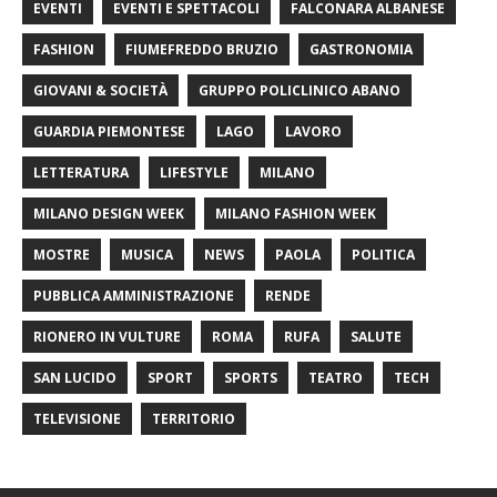
EVENTI
EVENTI E SPETTACOLI
FALCONARA ALBANESE
FASHION
FIUMEFREDDO BRUZIO
GASTRONOMIA
GIOVANI & SOCIETÀ
GRUPPO POLICLINICO ABANO
GUARDIA PIEMONTESE
LAGO
LAVORO
LETTERATURA
LIFESTYLE
MILANO
MILANO DESIGN WEEK
MILANO FASHION WEEK
MOSTRE
MUSICA
NEWS
PAOLA
POLITICA
PUBBLICA AMMINISTRAZIONE
RENDE
RIONERO IN VULTURE
ROMA
RUFA
SALUTE
SAN LUCIDO
SPORT
SPORTS
TEATRO
TECH
TELEVISIONE
TERRITORIO