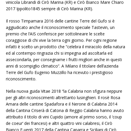
vinicola Librandi di Cirò Marina (KR) e Cirò Bianco Mare Chiaro
2017 Ippolito1845 sempre di Cirò Marina (KR).
Il rosso Timpamara 2016 delle cantine Terre del Gufo si è
aggiudicato anche il riconoscimento speciale Tastevin, un
premio che l’AIS conferisce per sottolineare le scelte
coraggiose di chi vive la terra ogni giorno. Per ogni regione
infatti è scelto un prodotto che “celebra il miracolo della natura
ed al contempo ringrazia chi si impegna ad ascoltarla ed
assecondarla, per consegnarne i frutti migliori anche in questi
anni di scompiglio climatico”. A Milano il titolare dell’azienda
Terre del Gufo Eugenio Muzzillo ha ricevuto i prestigioso
riconoscimento.
Nella nuova guida Vitae 2018 “la Calabria non sfigura neppure
per gli altri riconoscimenti altrettanto lusinghieri. Il rosè Rosa
Amara delle cantine Spadafora e il Nerone di Calabria 2014
della Cantina Criserà di Catona di Reggio Calabria hanno avuto
attribuito il titolo di vini Cupido (amore al primo sorso, il ‘coup
de coeur’ dei francesi) e altri quattro vini calabresi, il Cirò
Bianco E-venti 2017 della Cantina Caparra e Siciliani di Cirò