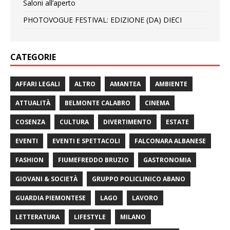
Saloni all’aperto
PHOTOVOGUE FESTIVAL: EDIZIONE (DA) DIECI
CATEGORIE
AFFARI LEGALI
ALTRO
AMANTEA
AMBIENTE
ATTUALITÀ
BELMONTE CALABRO
CINEMA
COSENZA
CULTURA
DIVERTIMENTO
ESTATE
EVENTI
EVENTI E SPETTACOLI
FALCONARA ALBANESE
FASHION
FIUMEFREDDO BRUZIO
GASTRONOMIA
GIOVANI & SOCIETÀ
GRUPPO POLICLINICO ABANO
GUARDIA PIEMONTESE
LAGO
LAVORO
LETTERATURA
LIFESTYLE
MILANO