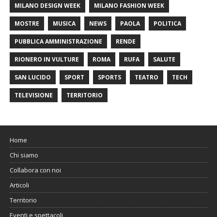
MILANO DESIGN WEEK
MILANO FASHION WEEK
MOSTRE
MUSICA
NEWS
PAOLA
POLITICA
PUBBLICA AMMINISTRAZIONE
RENDE
RIONERO IN VULTURE
ROMA
RUFA
SALUTE
SAN LUCIDO
SPORT
SPORTS
TEATRO
TECH
TELEVISIONE
TERRITORIO
Home
Chi siamo
Collabora con noi
Articoli
Territorio
Eventi e spettacoli