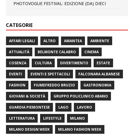
PHOTOVOGUE FESTIVAL: EDIZIONE (DA) DIECI
CATEGORIE
AFFARI LEGALI
ALTRO
AMANTEA
AMBIENTE
ATTUALITÀ
BELMONTE CALABRO
CINEMA
COSENZA
CULTURA
DIVERTIMENTO
ESTATE
EVENTI
EVENTI E SPETTACOLI
FALCONARA ALBANESE
FASHION
FIUMEFREDDO BRUZIO
GASTRONOMIA
GIOVANI & SOCIETÀ
GRUPPO POLICLINICO ABANO
GUARDIA PIEMONTESE
LAGO
LAVORO
LETTERATURA
LIFESTYLE
MILANO
MILANO DESIGN WEEK
MILANO FASHION WEEK