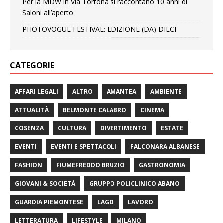
Per la MDW in Via Tortona si raccontano 10 anni di
Saloni all’aperto
PHOTOVOGUE FESTIVAL: EDIZIONE (DA) DIECI
CATEGORIE
AFFARI LEGALI
ALTRO
AMANTEA
AMBIENTE
ATTUALITÀ
BELMONTE CALABRO
CINEMA
COSENZA
CULTURA
DIVERTIMENTO
ESTATE
EVENTI
EVENTI E SPETTACOLI
FALCONARA ALBANESE
FASHION
FIUMEFREDDO BRUZIO
GASTRONOMIA
GIOVANI & SOCIETÀ
GRUPPO POLICLINICO ABANO
GUARDIA PIEMONTESE
LAGO
LAVORO
LETTERATURA
LIFESTYLE
MILANO