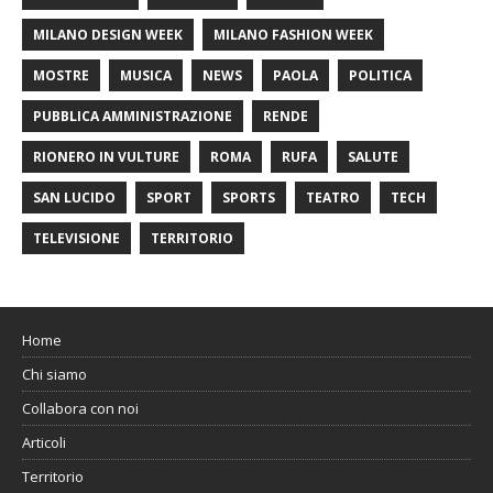
MILANO DESIGN WEEK
MILANO FASHION WEEK
MOSTRE
MUSICA
NEWS
PAOLA
POLITICA
PUBBLICA AMMINISTRAZIONE
RENDE
RIONERO IN VULTURE
ROMA
RUFA
SALUTE
SAN LUCIDO
SPORT
SPORTS
TEATRO
TECH
TELEVISIONE
TERRITORIO
Home
Chi siamo
Collabora con noi
Articoli
Territorio