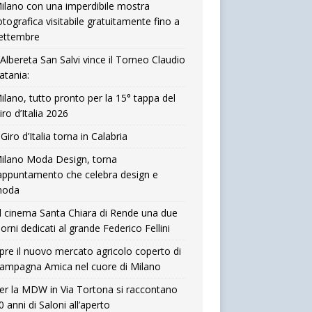
ilano con una imperdibile mostra
otografica visitabile gratuitamente fino a
ettembre
’Albereta San Salvi vince il Torneo Claudio
atania:
ilano, tutto pronto per la 15° tappa del
iro d’Italia 2026
l Giro d’Italia torna in Calabria
ilano Moda Design, torna
’appuntamento che celebra design e
oda
l cinema Santa Chiara di Rende una due
iorni dedicati al grande Federico Fellini
pre il nuovo mercato agricolo coperto di
ampagna Amica nel cuore di Milano
er la MDW in Via Tortona si raccontano
0 anni di Saloni all’aperto