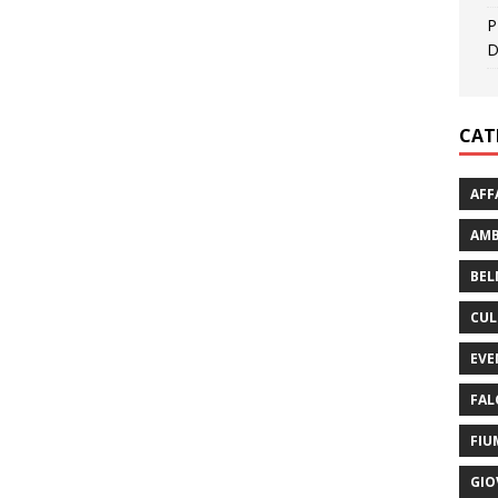
P
D
CAT
AFF
AMB
BEL
CUL
EVE
FAL
FIU
GIO