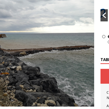
TAB
C
N
A