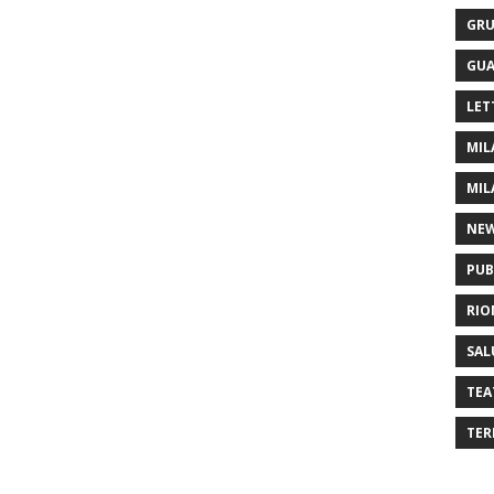
GRU
GUA
LET
MIL
MIL
NE
PUB
RIO
SAL
TEA
TER