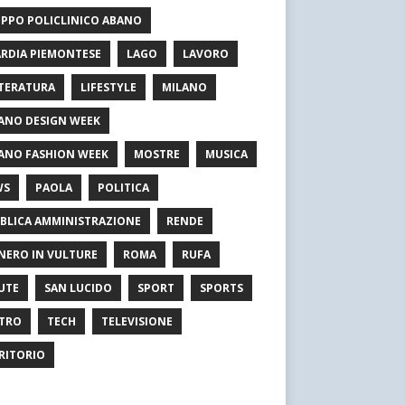
PPO POLICLINICO ABANO
RDIA PIEMONTESE
LAGO
LAVORO
TERATURA
LIFESTYLE
MILANO
ANO DESIGN WEEK
ANO FASHION WEEK
MOSTRE
MUSICA
WS
PAOLA
POLITICA
BLICA AMMINISTRAZIONE
RENDE
NERO IN VULTURE
ROMA
RUFA
UTE
SAN LUCIDO
SPORT
SPORTS
TRO
TECH
TELEVISIONE
RITORIO