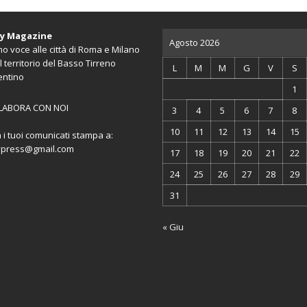
ty Magazine
Agosto 2026
o voce alle città di Roma e Milano
l territorio del Basso Tirreno
L
M
M
G
V
S
entino
1
LABORA CON NOI
3
4
5
6
7
8
10
11
12
13
14
15
a i tuoi comunicati stampa a:
ypress@gmail.com
17
18
19
20
21
22
24
25
26
27
28
29
31
« Giu