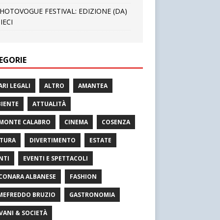
HOTOVOGUE FESTIVAL: EDIZIONE (DA)
IECI
EGORIE
ARI LEGALI
ALTRO
AMANTEA
IENTE
ATTUALITÀ
MONTE CALABRO
CINEMA
COSENZA
TURA
DIVERTIMENTO
ESTATE
NTI
EVENTI E SPETTACOLI
CONARA ALBANESE
FASHION
MEFREDDO BRUZIO
GASTRONOMIA
VANI & SOCIETÀ