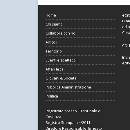
Home
eCi
Diam
Chi siamo
ed a
Cos
Collabora con noi
Articoli
COL
Territorio
Invi
Eventi e spettacoli
ecit
Affari legali
Giovani & Società
Pubblica Amministrazione
Politica
Registrato presso il Tribunale di
Cosenza
Registro Stampa n.4/2011
Direttore Responsabile: Ernesto