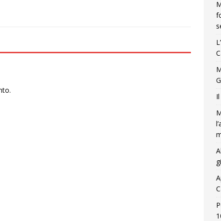
M
f
s
L
C
M
G
nto.
I
M
l
m
A
g
A
C
P
1