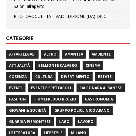
Saloni all’aperto
PHOTOVOGUE FESTIVAL: EDIZIONE (DA) DIECI
CATEGORIE
AFFARI LEGALI
ALTRO
AMANTEA
AMBIENTE
ATTUALITÀ
BELMONTE CALABRO
CINEMA
COSENZA
CULTURA
DIVERTIMENTO
ESTATE
EVENTI
EVENTI E SPETTACOLI
FALCONARA ALBANESE
FASHION
FIUMEFREDDO BRUZIO
GASTRONOMIA
GIOVANI & SOCIETÀ
GRUPPO POLICLINICO ABANO
GUARDIA PIEMONTESE
LAGO
LAVORO
LETTERATURA
LIFESTYLE
MILANO