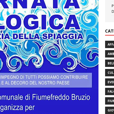
P
D
CAT
AFF
AMB
BEL
CUL
EVE
FAL
FIU
GIO