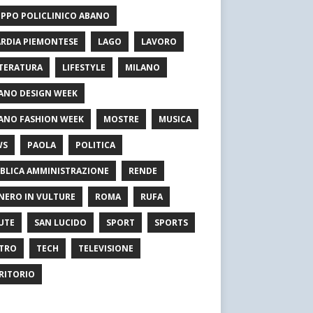
PPO POLICLINICO ABANO
RDIA PIEMONTESE
LAGO
LAVORO
TERATURA
LIFESTYLE
MILANO
ANO DESIGN WEEK
ANO FASHION WEEK
MOSTRE
MUSICA
WS
PAOLA
POLITICA
BLICA AMMINISTRAZIONE
RENDE
NERO IN VULTURE
ROMA
RUFA
UTE
SAN LUCIDO
SPORT
SPORTS
TRO
TECH
TELEVISIONE
RITORIO