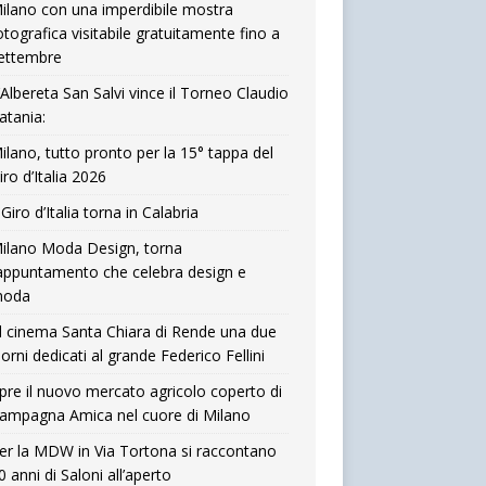
ilano con una imperdibile mostra
otografica visitabile gratuitamente fino a
ettembre
’Albereta San Salvi vince il Torneo Claudio
atania:
ilano, tutto pronto per la 15° tappa del
iro d’Italia 2026
l Giro d’Italia torna in Calabria
ilano Moda Design, torna
’appuntamento che celebra design e
oda
l cinema Santa Chiara di Rende una due
iorni dedicati al grande Federico Fellini
pre il nuovo mercato agricolo coperto di
ampagna Amica nel cuore di Milano
er la MDW in Via Tortona si raccontano
0 anni di Saloni all’aperto