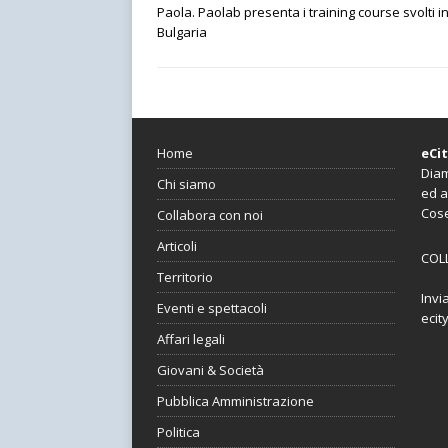
Paola. Paolab presenta i training course svolti i
Bulgaria
Home
eCi
Diam
Chi siamo
ed a
Cos
Collabora con noi
Articoli
COL
Territorio
Invi
Eventi e spettacoli
ecit
Affari legali
Giovani & Società
Pubblica Amministrazione
Politica