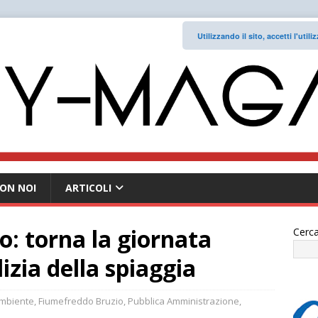
Utilizzando il sito, accetti l'uti
ON NOI
ARTICOLI
: torna la giornata
Cerca
izia della spiaggia
mbiente
,
Fiumefreddo Bruzio
,
Pubblica Amministrazione
,