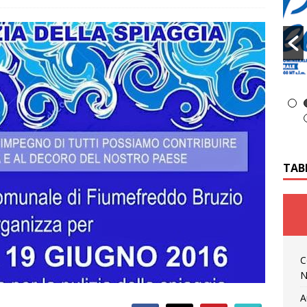
TAB
C
N
A