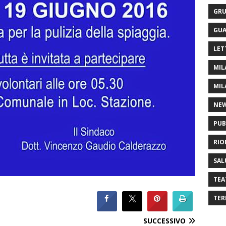
GRU
GUA
LET
MIL
MIL
NE
PUB
RIO
SAL
TEA
TER
SUCCESSIVO