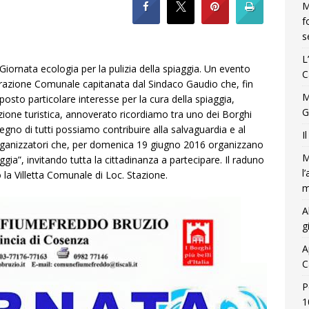
M
f
s
L
Giornata ecologia per la pulizia della spiaggia. Un evento
C
razione Comunale capitanata dal Sindaco Gaudio che, fin
M
sto particolare interesse per la cura della spiaggia,
G
cazione turistica, annoverato ricordiamo tra uno dei Borghi
mpegno di tutti possiamo contribuire alla salvaguardia e al
I
rganizzatori che, per domenica 19 giugno 2016 organizzano
M
aggia”, invitando tutta la cittadinanza a partecipare. Il raduno
l
o la Villetta Comunale di Loc. Stazione.
m
A
g
A
C
P
1