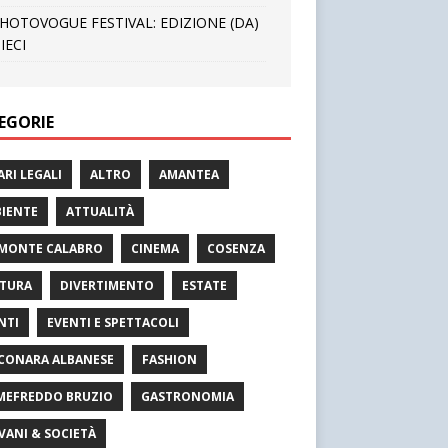
HOTOVOGUE FESTIVAL: EDIZIONE (DA)
IECI
EGORIE
ARI LEGALI
ALTRO
AMANTEA
IENTE
ATTUALITÀ
MONTE CALABRO
CINEMA
COSENZA
TURA
DIVERTIMENTO
ESTATE
NTI
EVENTI E SPETTACOLI
CONARA ALBANESE
FASHION
MEFREDDO BRUZIO
GASTRONOMIA
VANI & SOCIETÀ