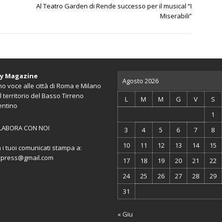
n
Al Teatro Garden di Rende successo per il musical “I
Miserabili”
ty Magazine
Agosto 2026
o voce alle città di Roma e Milano
l territorio del Basso Tirreno
L
M
M
G
V
S
entino
1
LABORA CON NOI
3
4
5
6
7
8
10
11
12
13
14
15
a i tuoi comunicati stampa a:
ypress@gmail.com
17
18
19
20
21
22
24
25
26
27
28
29
31
« Giu