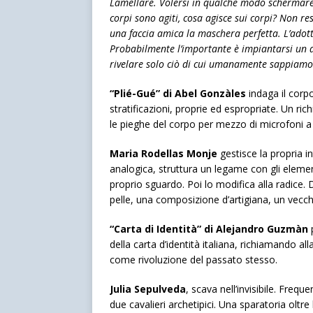
Lamellare. Volersi in qualche modo schermare, 
corpi sono agiti, cosa agisce sui corpi? Non res
una faccia amica la maschera perfetta. L’ado
Probabilmente l’importante è impiantarsi un de
rivelare solo ciò di cui umanamente sappiamo 
“Plié-Gué” di Abel Gonzàles
indaga il corp
stratificazioni, proprie ed espropriate. Un ri
le pieghe del corpo per mezzo di microfoni a
Maria Rodellas Monje
gestisce la propria i
analogica, struttura un legame con gli element
proprio sguardo. Poi lo modifica alla radice.
pelle, una composizione d’artigiana, un vecc
“Carta di Identità” di Alejandro Guzmàn
p
della carta d’identità italiana, richiamando 
come rivoluzione del passato stesso.
Julia Sepulveda
, scava nell’invisibile. Freque
due cavalieri archetipici. Una sparatoria oltre