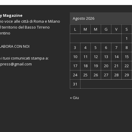
ty Magazine
Agosto 2026
o voce alle città di Roma e Milano
l territorio del Basso Tirreno
L
M
M
G
V
S
entino
1
LABORA CON NOI
3
4
5
6
7
8
10
11
12
13
14
15
a i tuoi comunicati stampa a:
ypress@gmail.com
17
18
19
20
21
22
24
25
26
27
28
29
31
« Giu