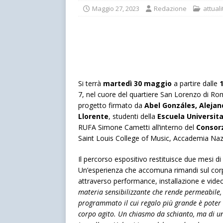
Maggio 27, 2023
Redazione
attuali
Si terrà
martedì 30 maggio
a partire dalle
7, nel cuore del quartiere San Lorenzo di R
progetto firmato da
Abel Gonzáles, Alejan
Llorente
, studenti della
Escuela Universita
RUFA Simone Cametti all’interno del
Consorz
Saint Louis College of Music, Accademia Na
Il percorso espositivo restituisce due mesi di 
Un’esperienza che accomuna rimandi sul cor
attraverso performance, installazione e video.
materia sensibilizzante che rende permeabile,
programmato il cui regalo più grande è poter a
corpo agito. Un chiasmo da schianto, ma di u