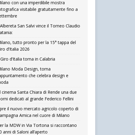
ilano con una imperdibile mostra
otografica visitabile gratuitamente fino a
ettembre
’Albereta San Salvi vince il Torneo Claudio
atania:
ilano, tutto pronto per la 15° tappa del
iro d’Italia 2026
l Giro d’Italia torna in Calabria
ilano Moda Design, torna
’appuntamento che celebra design e
oda
l cinema Santa Chiara di Rende una due
iorni dedicati al grande Federico Fellini
pre il nuovo mercato agricolo coperto di
ampagna Amica nel cuore di Milano
er la MDW in Via Tortona si raccontano
0 anni di Saloni all’aperto