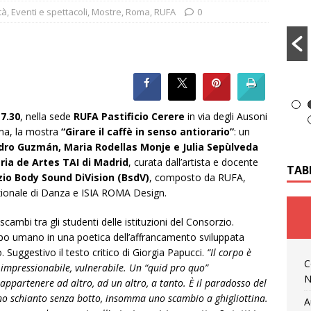
tà
,
Eventi e spettacoli
,
Mostre
,
Roma
,
RUFA
0
17.30
, nella sede
RUFA Pastificio Cerere
in via degli Ausoni
oma, la mostra
“Girare il caffè in senso antiorario”
: un
dro Guzmán, Maria Rodellas Monje e Julia Sepùlveda
ria de Artes TAI di Madrid
, curata dall’artista e docente
TAB
io Body Sound DiVision (BsdV)
, composto da RUFA,
zionale di Danza e ISIA ROMA Design.
scambi tra gli studenti delle istituzioni del Consorzio.
po umano in una poetica dell’affrancamento sviluppata
 Suggestivo il testo critico di Giorgia Papucci.
“Il corpo è
C
 impressionabile, vulnerabile. Un “quid pro quo”
N
ppartenere ad altro, ad un altro, a tanto. È il paradosso del
no schianto senza botto, insomma uno scambio a ghigliottina.
A