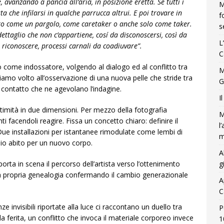
avanzando a pancia all’aria, in posizione eretta. Se tutti i
M
ta che infilarsi in qualche parrucca altrui. E poi trovare in
f
tto come un pargolo, come caretaker o anche solo come taker.
s
ttaglio che non c’appartiene, cosí da disconoscersi, così da
L
riconoscere, processi carnali da coadiuvare”.
C
o come indossatore, volgendo al dialogo ed al conflitto tra
M
chiamo volto all’osservazione di una nuova pelle che stride tra
G
 contatto che ne agevolano l’indagine.
I
ntimità in due dimensioni. Per mezzo della fotografia
M
i facendoli reagire. Fissa un concetto chiaro: definire il
l
 Due installazioni per istantanee rimodulate come lembi di
m
hio abito per un nuovo corpo.
A
orta in scena il percorso dell’artista verso l’ottenimento
g
alla propria genealogia confermando il cambio generazionale
A
C
nze invisibili riportate alla luce ci raccontano un duello tra
P
 la ferita, un conflitto che invoca il materiale corporeo invece
1