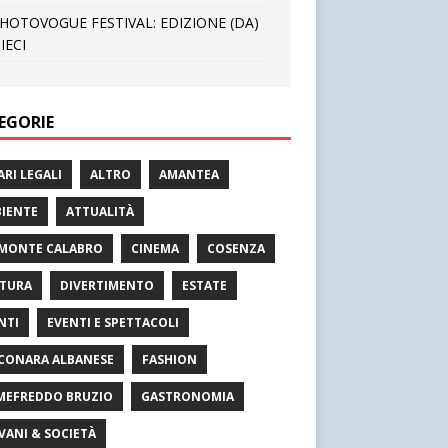
HOTOVOGUE FESTIVAL: EDIZIONE (DA)
IECI
EGORIE
ARI LEGALI
ALTRO
AMANTEA
IENTE
ATTUALITÀ
MONTE CALABRO
CINEMA
COSENZA
TURA
DIVERTIMENTO
ESTATE
NTI
EVENTI E SPETTACOLI
CONARA ALBANESE
FASHION
MEFREDDO BRUZIO
GASTRONOMIA
VANI & SOCIETÀ