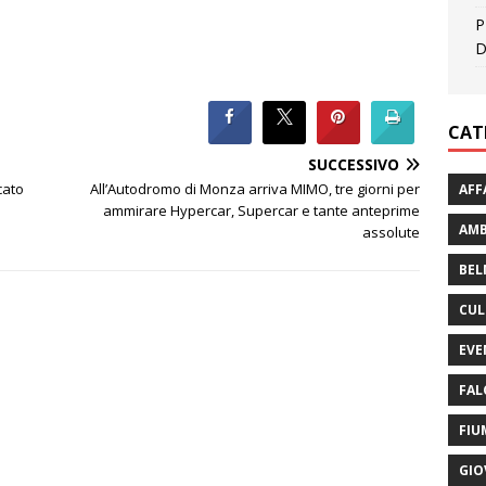
P
D
CAT
SUCCESSIVO
cato
All’Autodromo di Monza arriva MIMO, tre giorni per
AFF
ammirare Hypercar, Supercar e tante anteprime
AMB
assolute
BEL
CUL
EVE
FAL
FIU
GIO