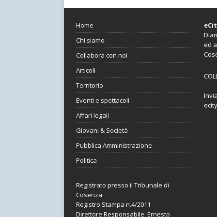
Home
eCi
Diam
Chi siamo
ed a
Cos
Collabora con noi
Articoli
COL
Territorio
Invi
Eventi e spettacoli
ecit
Affari legali
Giovani & Società
Pubblica Amministrazione
Politica
Registrato presso il Tribunale di
Cosenza
Registro Stampa n.4/2011
Direttore Responsabile: Ernesto