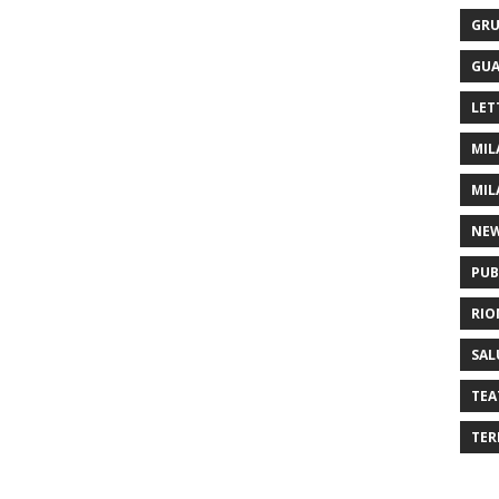
GRU
GUA
LET
MIL
MIL
NE
PUB
RIO
SAL
TEA
TER