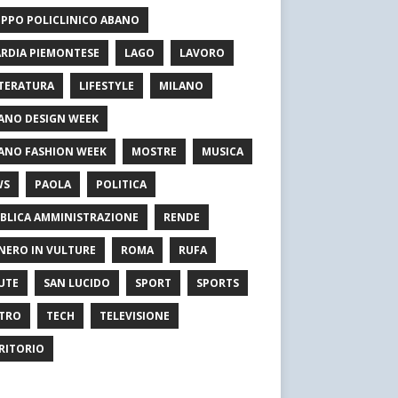
PPO POLICLINICO ABANO
RDIA PIEMONTESE
LAGO
LAVORO
TERATURA
LIFESTYLE
MILANO
ANO DESIGN WEEK
ANO FASHION WEEK
MOSTRE
MUSICA
WS
PAOLA
POLITICA
BLICA AMMINISTRAZIONE
RENDE
NERO IN VULTURE
ROMA
RUFA
UTE
SAN LUCIDO
SPORT
SPORTS
TRO
TECH
TELEVISIONE
RITORIO