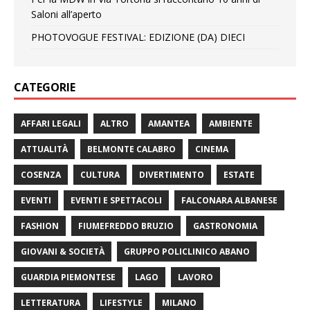
Saloni all’aperto
PHOTOVOGUE FESTIVAL: EDIZIONE (DA) DIECI
CATEGORIE
AFFARI LEGALI
ALTRO
AMANTEA
AMBIENTE
ATTUALITÀ
BELMONTE CALABRO
CINEMA
COSENZA
CULTURA
DIVERTIMENTO
ESTATE
EVENTI
EVENTI E SPETTACOLI
FALCONARA ALBANESE
FASHION
FIUMEFREDDO BRUZIO
GASTRONOMIA
GIOVANI & SOCIETÀ
GRUPPO POLICLINICO ABANO
GUARDIA PIEMONTESE
LAGO
LAVORO
LETTERATURA
LIFESTYLE
MILANO