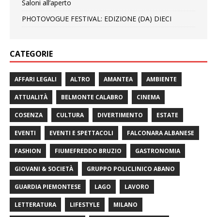
Saloni all’aperto
PHOTOVOGUE FESTIVAL: EDIZIONE (DA) DIECI
CATEGORIE
AFFARI LEGALI
ALTRO
AMANTEA
AMBIENTE
ATTUALITÀ
BELMONTE CALABRO
CINEMA
COSENZA
CULTURA
DIVERTIMENTO
ESTATE
EVENTI
EVENTI E SPETTACOLI
FALCONARA ALBANESE
FASHION
FIUMEFREDDO BRUZIO
GASTRONOMIA
GIOVANI & SOCIETÀ
GRUPPO POLICLINICO ABANO
GUARDIA PIEMONTESE
LAGO
LAVORO
LETTERATURA
LIFESTYLE
MILANO