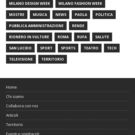
MILANO DESIGN WEEK
MILANO FASHION WEEK
MOSTRE
MUSICA
NEWS
PAOLA
POLITICA
PUBBLICA AMMINISTRAZIONE
RENDE
RIONERO IN VULTURE
ROMA
RUFA
SALUTE
SAN LUCIDO
SPORT
SPORTS
TEATRO
TECH
TELEVISIONE
TERRITORIO
Home
Chi siamo
Collabora con noi
Articoli
Territorio
Eventi e spettacoli