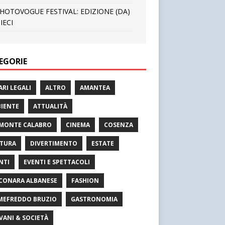
HOTOVOGUE FESTIVAL: EDIZIONE (DA)
IECI
EGORIE
ARI LEGALI
ALTRO
AMANTEA
IENTE
ATTUALITÀ
MONTE CALABRO
CINEMA
COSENZA
TURA
DIVERTIMENTO
ESTATE
NTI
EVENTI E SPETTACOLI
CONARA ALBANESE
FASHION
MEFREDDO BRUZIO
GASTRONOMIA
VANI & SOCIETÀ