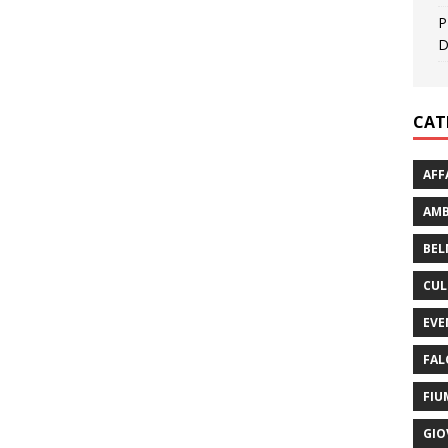
P
D
CAT
AFF
AMB
BEL
CUL
EVE
FAL
FIU
GIO