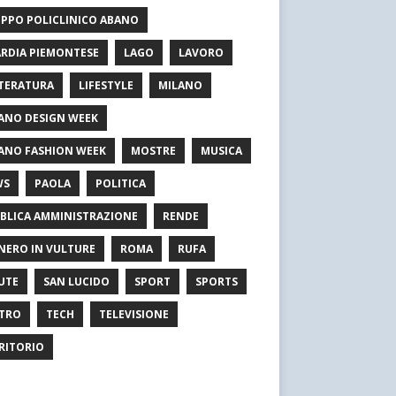
PPO POLICLINICO ABANO
RDIA PIEMONTESE
LAGO
LAVORO
TERATURA
LIFESTYLE
MILANO
ANO DESIGN WEEK
ANO FASHION WEEK
MOSTRE
MUSICA
WS
PAOLA
POLITICA
BLICA AMMINISTRAZIONE
RENDE
NERO IN VULTURE
ROMA
RUFA
UTE
SAN LUCIDO
SPORT
SPORTS
TRO
TECH
TELEVISIONE
RITORIO