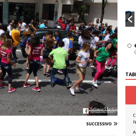
TAB
C
N
SUCCESSIVO
A