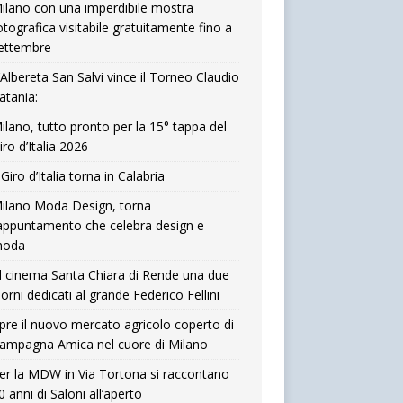
ilano con una imperdibile mostra
otografica visitabile gratuitamente fino a
ettembre
’Albereta San Salvi vince il Torneo Claudio
atania:
ilano, tutto pronto per la 15° tappa del
iro d’Italia 2026
l Giro d’Italia torna in Calabria
ilano Moda Design, torna
’appuntamento che celebra design e
oda
l cinema Santa Chiara di Rende una due
iorni dedicati al grande Federico Fellini
pre il nuovo mercato agricolo coperto di
ampagna Amica nel cuore di Milano
er la MDW in Via Tortona si raccontano
0 anni di Saloni all’aperto