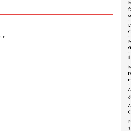
M
f
s
L
C
nto.
M
G
I
M
l
m
A
g
A
C
P
1