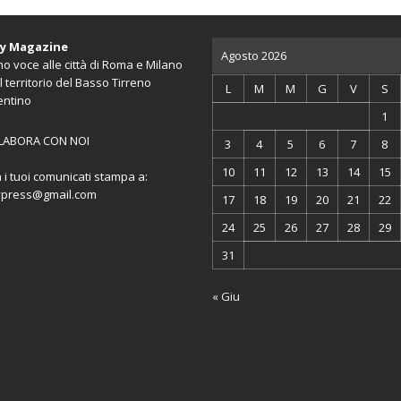
ty Magazine
Agosto 2026
o voce alle città di Roma e Milano
l territorio del Basso Tirreno
L
M
M
G
V
S
entino
1
LABORA CON NOI
3
4
5
6
7
8
10
11
12
13
14
15
a i tuoi comunicati stampa a:
ypress@gmail.com
17
18
19
20
21
22
24
25
26
27
28
29
31
« Giu