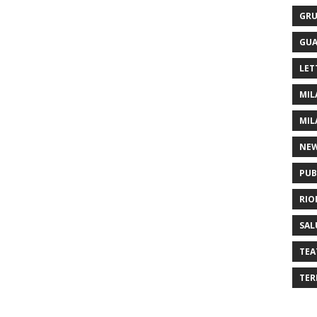
GRU
GUA
LET
MIL
MIL
NE
PUB
RIO
SAL
TEA
TER