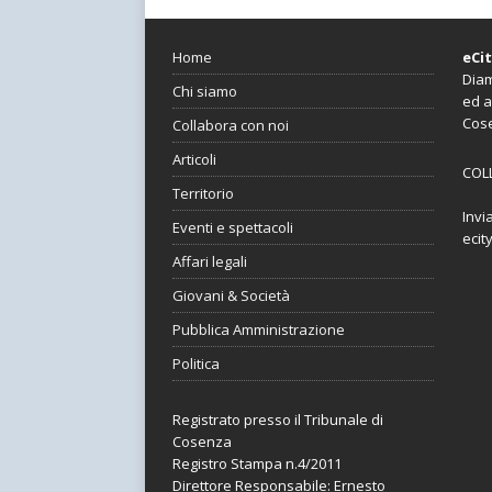
Home
eCi
Diam
Chi siamo
ed a
Cos
Collabora con noi
Articoli
COL
Territorio
Invi
Eventi e spettacoli
ecit
Affari legali
Giovani & Società
Pubblica Amministrazione
Politica
Registrato presso il Tribunale di
Cosenza
Registro Stampa n.4/2011
Direttore Responsabile: Ernesto