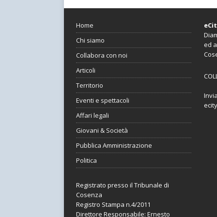
Home
eCi
Diam
Chi siamo
ed a
Cos
Collabora con noi
Articoli
COL
Territorio
Invi
Eventi e spettacoli
ecit
Affari legali
Giovani & Società
Pubblica Amministrazione
Politica
Registrato presso il Tribunale di
Cosenza
Registro Stampa n.4/2011
Direttore Responsabile: Ernesto