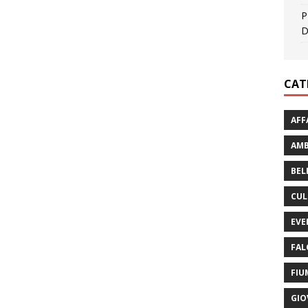
P
D
CAT
AFF
AMB
BEL
CUL
EVE
FAL
FIU
GIO