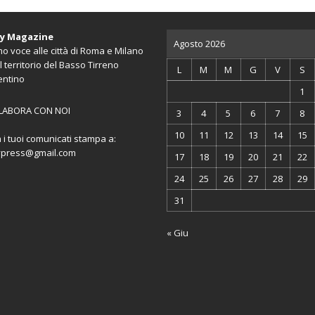
ty Magazine
Agosto 2026
o voce alle città di Roma e Milano
l territorio del Basso Tirreno
L
M
M
G
V
S
entino
1
LABORA CON NOI
3
4
5
6
7
8
10
11
12
13
14
15
a i tuoi comunicati stampa a:
ypress@gmail.com
17
18
19
20
21
22
24
25
26
27
28
29
31
« Giu