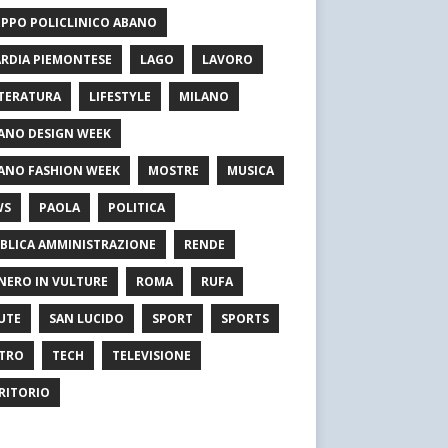
PPO POLICLINICO ABANO
RDIA PIEMONTESE
LAGO
LAVORO
TERATURA
LIFESTYLE
MILANO
ANO DESIGN WEEK
ANO FASHION WEEK
MOSTRE
MUSICA
WS
PAOLA
POLITICA
BLICA AMMINISTRAZIONE
RENDE
NERO IN VULTURE
ROMA
RUFA
UTE
SAN LUCIDO
SPORT
SPORTS
TRO
TECH
TELEVISIONE
RITORIO