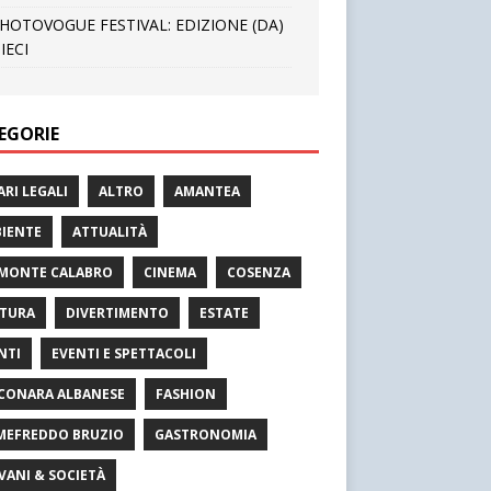
HOTOVOGUE FESTIVAL: EDIZIONE (DA)
IECI
EGORIE
ARI LEGALI
ALTRO
AMANTEA
IENTE
ATTUALITÀ
MONTE CALABRO
CINEMA
COSENZA
TURA
DIVERTIMENTO
ESTATE
NTI
EVENTI E SPETTACOLI
CONARA ALBANESE
FASHION
MEFREDDO BRUZIO
GASTRONOMIA
VANI & SOCIETÀ