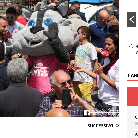
TAB
C
N
SUCCESSIVO
A