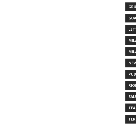
GRU
GUA
LET
MIL
MIL
NE
PUB
RIO
SAL
TEA
TER