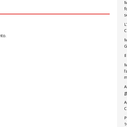
M
f
s
L
C
nto.
M
G
I
M
l
m
A
g
A
C
P
1