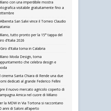
ilano con una imperdibile mostra
otografica visitabile gratuitamente fino a
ettembre
’Albereta San Salvi vince il Torneo Claudio
atania:
ilano, tutto pronto per la 15° tappa del
iro d’Italia 2026
l Giro d’Italia torna in Calabria
ilano Moda Design, torna
’appuntamento che celebra design e
oda
l cinema Santa Chiara di Rende una due
iorni dedicati al grande Federico Fellini
pre il nuovo mercato agricolo coperto di
ampagna Amica nel cuore di Milano
er la MDW in Via Tortona si raccontano
0 anni di Saloni all’aperto