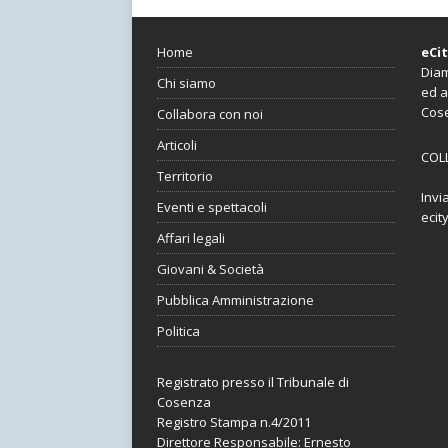
Home
eCi
Diam
Chi siamo
ed a
Cos
Collabora con noi
Articoli
COL
Territorio
Invi
Eventi e spettacoli
ecit
Affari legali
Giovani & Società
Pubblica Amministrazione
Politica
Registrato presso il Tribunale di
Cosenza
Registro Stampa n.4/2011
Direttore Responsabile: Ernesto