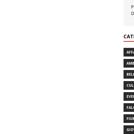
P
D
CAT
AFF
AMB
BEL
CUL
EVE
FAL
FIU
GIO