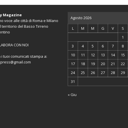
ty Magazine
Agosto 2026
o voce alle città di Roma e Milano
l territorio del Basso Tirreno
L
M
M
G
V
S
entino
1
LABORA CON NOI
3
4
5
6
7
8
10
11
12
13
14
15
a i tuoi comunicati stampa a:
ypress@gmail.com
17
18
19
20
21
22
24
25
26
27
28
29
31
« Giu