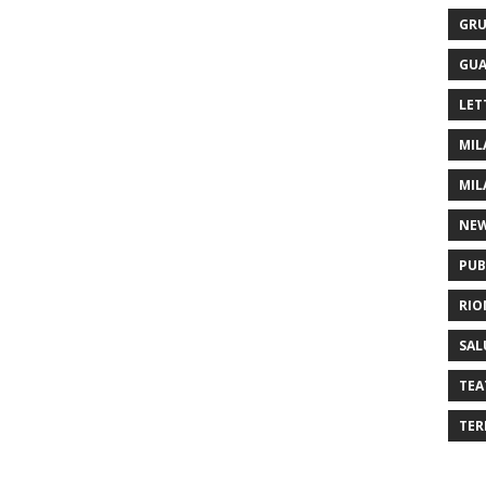
GRU
GUA
LET
MIL
MIL
NE
PUB
RIO
SAL
TEA
TER