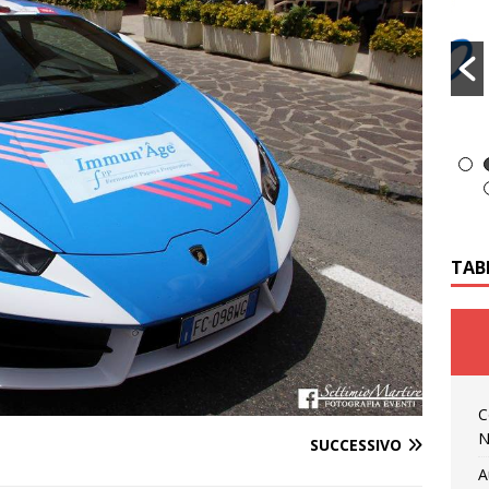
TAB
C
N
SUCCESSIVO
A