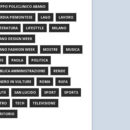
PPO POLICLINICO ABANO
RDIA PIEMONTESE
LAGO
LAVORO
TERATURA
LIFESTYLE
MILANO
ANO DESIGN WEEK
ANO FASHION WEEK
MOSTRE
MUSICA
WS
PAOLA
POLITICA
BLICA AMMINISTRAZIONE
RENDE
NERO IN VULTURE
ROMA
RUFA
UTE
SAN LUCIDO
SPORT
SPORTS
TRO
TECH
TELEVISIONE
RITORIO