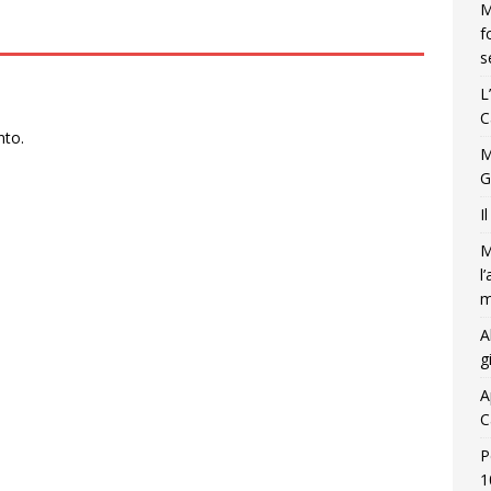
M
f
s
L
C
nto.
M
G
I
M
l
m
A
g
A
C
P
1