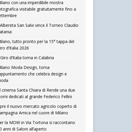
ilano con una imperdibile mostra
otografica visitabile gratuitamente fino a
ettembre
’Albereta San Salvi vince il Torneo Claudio
atania:
ilano, tutto pronto per la 15° tappa del
iro d’Italia 2026
l Giro d’Italia torna in Calabria
ilano Moda Design, torna
’appuntamento che celebra design e
oda
l cinema Santa Chiara di Rende una due
iorni dedicati al grande Federico Fellini
pre il nuovo mercato agricolo coperto di
ampagna Amica nel cuore di Milano
er la MDW in Via Tortona si raccontano
0 anni di Saloni all’aperto