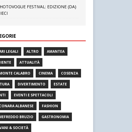
HOTOVOGUE FESTIVAL: EDIZIONE (DA)
IECI
EGORIE
ARI LEGALI
ALTRO
AMANTEA
IENTE
ATTUALITÀ
MONTE CALABRO
CINEMA
COSENZA
TURA
DIVERTIMENTO
ESTATE
NTI
EVENTI E SPETTACOLI
CONARA ALBANESE
FASHION
MEFREDDO BRUZIO
GASTRONOMIA
VANI & SOCIETÀ