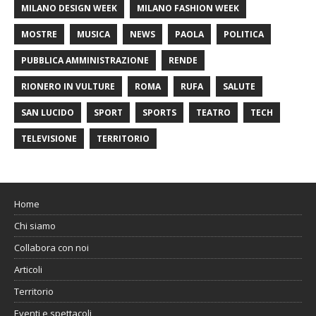
MILANO DESIGN WEEK
MILANO FASHION WEEK
MOSTRE
MUSICA
NEWS
PAOLA
POLITICA
PUBBLICA AMMINISTRAZIONE
RENDE
RIONERO IN VULTURE
ROMA
RUFA
SALUTE
SAN LUCIDO
SPORT
SPORTS
TEATRO
TECH
TELEVISIONE
TERRITORIO
Home
Chi siamo
Collabora con noi
Articoli
Territorio
Eventi e spettacoli