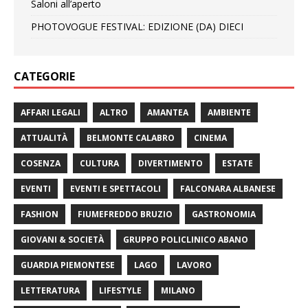
Saloni all’aperto
PHOTOVOGUE FESTIVAL: EDIZIONE (DA) DIECI
CATEGORIE
AFFARI LEGALI
ALTRO
AMANTEA
AMBIENTE
ATTUALITÀ
BELMONTE CALABRO
CINEMA
COSENZA
CULTURA
DIVERTIMENTO
ESTATE
EVENTI
EVENTI E SPETTACOLI
FALCONARA ALBANESE
FASHION
FIUMEFREDDO BRUZIO
GASTRONOMIA
GIOVANI & SOCIETÀ
GRUPPO POLICLINICO ABANO
GUARDIA PIEMONTESE
LAGO
LAVORO
LETTERATURA
LIFESTYLE
MILANO