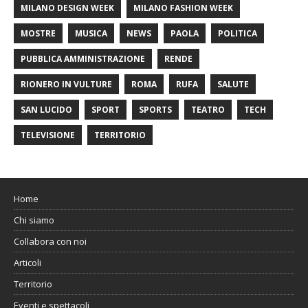
MILANO DESIGN WEEK
MILANO FASHION WEEK
MOSTRE
MUSICA
NEWS
PAOLA
POLITICA
PUBBLICA AMMINISTRAZIONE
RENDE
RIONERO IN VULTURE
ROMA
RUFA
SALUTE
SAN LUCIDO
SPORT
SPORTS
TEATRO
TECH
TELEVISIONE
TERRITORIO
Home
Chi siamo
Collabora con noi
Articoli
Territorio
Eventi e spettacoli