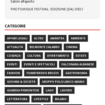
Saloni all’aperto
PHOTOVOGUE FESTIVAL: EDIZIONE (DA) DIECI
CATEGORIE
AFFARI LEGALI
ALTRO
AMANTEA
AMBIENTE
ATTUALITÀ
BELMONTE CALABRO
CINEMA
COSENZA
CULTURA
DIVERTIMENTO
ESTATE
EVENTI
EVENTI E SPETTACOLI
FALCONARA ALBANESE
FASHION
FIUMEFREDDO BRUZIO
GASTRONOMIA
GIOVANI & SOCIETÀ
GRUPPO POLICLINICO ABANO
GUARDIA PIEMONTESE
LAGO
LAVORO
LETTERATURA
LIFESTYLE
MILANO