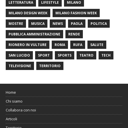
LETTERATURA
LIFESTYLE
MILANO
MILANO DESIGN WEEK
MILANO FASHION WEEK
MOSTRE
MUSICA
NEWS
PAOLA
POLITICA
PUBBLICA AMMINISTRAZIONE
RENDE
RIONERO IN VULTURE
ROMA
RUFA
SALUTE
SAN LUCIDO
SPORT
SPORTS
TEATRO
TECH
TELEVISIONE
TERRITORIO
Home
Chi siamo
Collabora con noi
Articoli
Territorio