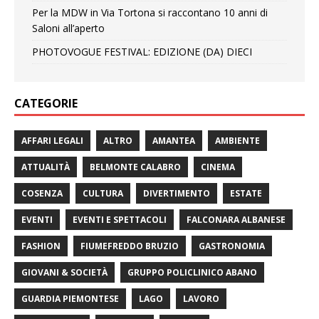
Per la MDW in Via Tortona si raccontano 10 anni di
Saloni all’aperto
PHOTOVOGUE FESTIVAL: EDIZIONE (DA) DIECI
CATEGORIE
AFFARI LEGALI
ALTRO
AMANTEA
AMBIENTE
ATTUALITÀ
BELMONTE CALABRO
CINEMA
COSENZA
CULTURA
DIVERTIMENTO
ESTATE
EVENTI
EVENTI E SPETTACOLI
FALCONARA ALBANESE
FASHION
FIUMEFREDDO BRUZIO
GASTRONOMIA
GIOVANI & SOCIETÀ
GRUPPO POLICLINICO ABANO
GUARDIA PIEMONTESE
LAGO
LAVORO