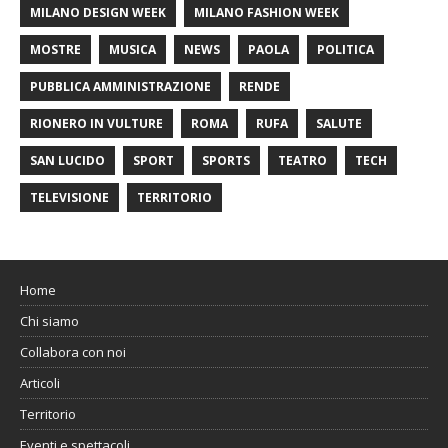
MILANO DESIGN WEEK
MILANO FASHION WEEK
MOSTRE
MUSICA
NEWS
PAOLA
POLITICA
PUBBLICA AMMINISTRAZIONE
RENDE
RIONERO IN VULTURE
ROMA
RUFA
SALUTE
SAN LUCIDO
SPORT
SPORTS
TEATRO
TECH
TELEVISIONE
TERRITORIO
Home
Chi siamo
Collabora con noi
Articoli
Territorio
Eventi e spettacoli