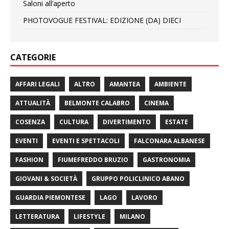
Saloni all’aperto
PHOTOVOGUE FESTIVAL: EDIZIONE (DA) DIECI
CATEGORIE
AFFARI LEGALI
ALTRO
AMANTEA
AMBIENTE
ATTUALITÀ
BELMONTE CALABRO
CINEMA
COSENZA
CULTURA
DIVERTIMENTO
ESTATE
EVENTI
EVENTI E SPETTACOLI
FALCONARA ALBANESE
FASHION
FIUMEFREDDO BRUZIO
GASTRONOMIA
GIOVANI & SOCIETÀ
GRUPPO POLICLINICO ABANO
GUARDIA PIEMONTESE
LAGO
LAVORO
LETTERATURA
LIFESTYLE
MILANO