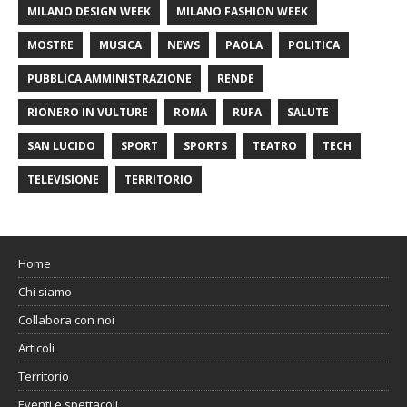
MILANO DESIGN WEEK
MILANO FASHION WEEK
MOSTRE
MUSICA
NEWS
PAOLA
POLITICA
PUBBLICA AMMINISTRAZIONE
RENDE
RIONERO IN VULTURE
ROMA
RUFA
SALUTE
SAN LUCIDO
SPORT
SPORTS
TEATRO
TECH
TELEVISIONE
TERRITORIO
Home
Chi siamo
Collabora con noi
Articoli
Territorio
Eventi e spettacoli