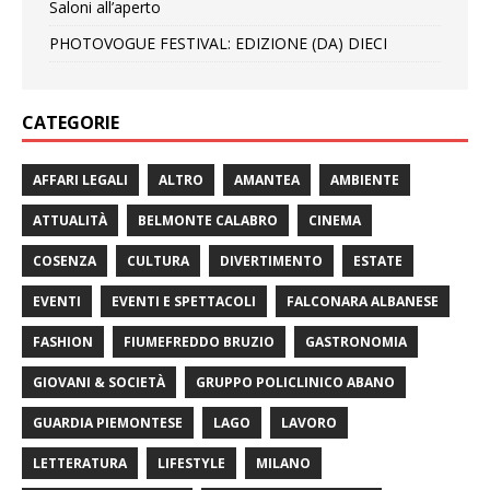
Saloni all’aperto
PHOTOVOGUE FESTIVAL: EDIZIONE (DA) DIECI
CATEGORIE
AFFARI LEGALI
ALTRO
AMANTEA
AMBIENTE
ATTUALITÀ
BELMONTE CALABRO
CINEMA
COSENZA
CULTURA
DIVERTIMENTO
ESTATE
EVENTI
EVENTI E SPETTACOLI
FALCONARA ALBANESE
FASHION
FIUMEFREDDO BRUZIO
GASTRONOMIA
GIOVANI & SOCIETÀ
GRUPPO POLICLINICO ABANO
GUARDIA PIEMONTESE
LAGO
LAVORO
LETTERATURA
LIFESTYLE
MILANO