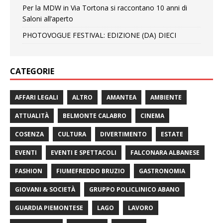
Per la MDW in Via Tortona si raccontano 10 anni di
Saloni all’aperto
PHOTOVOGUE FESTIVAL: EDIZIONE (DA) DIECI
CATEGORIE
AFFARI LEGALI
ALTRO
AMANTEA
AMBIENTE
ATTUALITÀ
BELMONTE CALABRO
CINEMA
COSENZA
CULTURA
DIVERTIMENTO
ESTATE
EVENTI
EVENTI E SPETTACOLI
FALCONARA ALBANESE
FASHION
FIUMEFREDDO BRUZIO
GASTRONOMIA
GIOVANI & SOCIETÀ
GRUPPO POLICLINICO ABANO
GUARDIA PIEMONTESE
LAGO
LAVORO