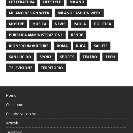
LETTERATURA
LIFESTYLE
MILANO
MILANO DESIGN WEEK
MILANO FASHION WEEK
MOSTRE
MUSICA
NEWS
PAOLA
POLITICA
PUBBLICA AMMINISTRAZIONE
RENDE
RIONERO IN VULTURE
ROMA
RUFA
SALUTE
SAN LUCIDO
SPORT
SPORTS
TEATRO
TECH
TELEVISIONE
TERRITORIO
Home
Chi siamo
Collabora con noi
Articoli
Territorio