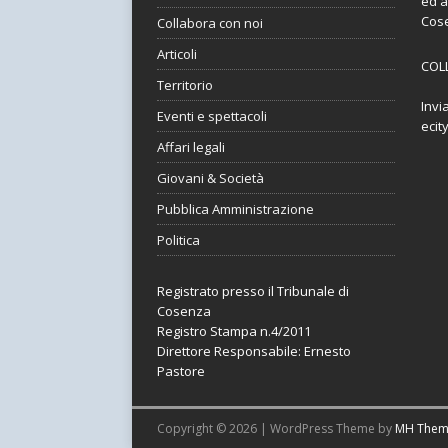
ed a
Cos
Collabora con noi
Articoli
COL
Territorio
Invi
Eventi e spettacoli
ecit
Affari legali
Giovani & Società
Pubblica Amministrazione
Politica
Registrato presso il Tribunale di
Cosenza
Registro Stampa n.4/2011
Direttore Responsabile: Ernesto
Pastore
Copyright © 2026 | WordPress Theme by
MH Them