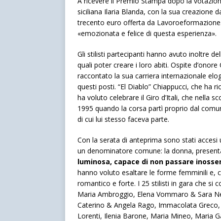
A ricevere il Premio Stampa dopo la votazione 
siciliana Ilaria Blanda, con la sua creazione 
trecento euro offerta da Lavoroeformazione.it
«emozionata e felice di questa esperienza».
Gli stilisti partecipanti hanno avuto inoltre 
quali poter creare i loro abiti. Ospite d’ono
raccontato la sua carriera internazionale elo
questi posti. “El Diablo” Chiappucci, che ha r
ha voluto celebrare il Giro d’Itali, che nella
1995 quando la corsa partì proprio dal comun
di cui lui stesso faceva parte.
Con la serata di anteprima sono stati accesi u
un denominatore comune: la donna, presentata 
luminosa, capace di non passare inosse
hanno voluto esaltare le forme femminili e, co
romantico e forte. I 25 stilisti in gara che 
Maria Ambroggio, Elena Vommaro & Sara Neg
Caterino & Angela Rago, Immacolata Greco, 
Lorenti, Ilenia Barone, Maria Mineo, Maria G