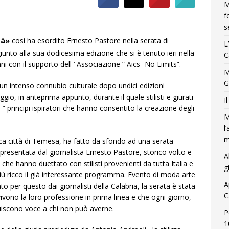
M
f
s
ità»
così ha esordito Ernesto Pastore nella serata di
L
iunto alla sua dodicesima edizione che si è tenuto ieri nella
C
con il supporto dell ‘ Associazione ” Aics- No Limits”.
M
G
n intenso connubio culturale dopo undici edizioni
gio, in anteprima appunto, durante il quale stilisti e giurati
I
” principi ispiratori che hanno consentito la creazione degli
M
l
m
tica città di Temesa, ha fatto da sfondo ad una serata
resentata dal giornalista Ernesto Pastore, storico volto e
A
he hanno duettato con stilisti provenienti da tutta Italia e
g
ù ricco il già interessante programma. Evento di moda arte
A
o per questo dai giornalisti della Calabria, la serata è stata
C
ivono la loro professione in prima linea e che ogni giorno,
tuiscono voce a chi non può averne.
P
1