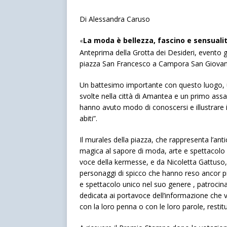
Di Alessandra Caruso
La moda è bellezza, fascino e sensual
«
Anteprima della Grotta dei Desideri, evento g
piazza San Francesco a Campora San Giovanni 
Un battesimo importante con questo luogo, u
svolte nella città di Amantea e un primo assag
hanno avuto modo di conoscersi e illustrare i 
abiti”.
Il murales della piazza, che rappresenta l’an
magica al sapore di moda, arte e spettacolo p
voce della kermesse, e da Nicoletta Gattuso, c
personaggi di spicco che hanno reso ancor pi
e spettacolo unico nel suo genere , patrocinat
dedicata ai portavoce dell’informazione che v
con la loro penna o con le loro parole, resti