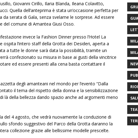
lo, Giovanni Cirillo, Ilaria Blanda, Ileana Colavitto,
GRU
cci. Quella dell’anteprima è stata un’occasione perfetta per
a da serata di Gala, senza svelarne le sorprese. Ad essere
GUA
ne del comune di Amantea Giusi Osso.
LET
festazione invece la Fashion Dinner presso l’Hotel La
MIL
ospita l’intero staff della Grotta dei Desideri, aperta a
a a tutte le donne sarà data la possibilità, tramite un
MIL
errà confezionato su misura in base ai gusti della vincitrice
enotare ed essere presenti alla cena basta contattare il
NE
PUB
azzetta degli amanteani nel mondo per l’evento “Dalla
RIO
ontato il tema del rispetto della donna e la sensibilizzazione
 di là della bellezza dando spazio anche ad argomenti meno
SAL
TEA
Gala del 4 agosto, che vedrà nuovamente la conduzione di
TER
sullo sfondo suggestivo del Parco della Grotta daranno la
intera collezione grazie alle bellissime modelle prescelte.