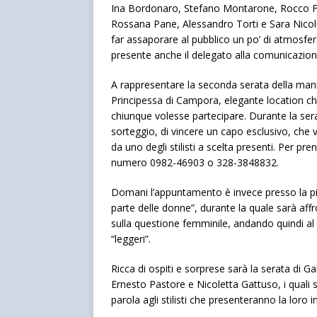
Ina Bordonaro, Stefano Montarone, Rocco Fusil
Rossana Pane, Alessandro Torti e Sara Nicolu
far assaporare al pubblico un po’ di atmosfer
presente anche il delegato alla comunicazio
A rappresentare la seconda serata della mani
Principessa di Campora, elegante location che 
chiunque volesse partecipare. Durante la serat
sorteggio, di vincere un capo esclusivo, che v
da uno degli stilisti a scelta presenti. Per pr
numero 0982-46903 o 328-3848832.
Domani l’appuntamento è invece presso la pi
parte delle donne”, durante la quale sarà affr
sulla questione femminile, andando quindi al
“leggeri”.
Ricca di ospiti e sorprese sarà la serata di 
Ernesto Pastore e Nicoletta Gattuso, i quali 
parola agli stilisti che presenteranno la loro 