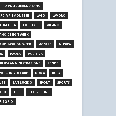
PPO POLICLINICO ABANO
RDIA PIEMONTESE
LAGO
LAVORO
TERATURA
LIFESTYLE
MILANO
ANO DESIGN WEEK
ANO FASHION WEEK
MOSTRE
MUSICA
WS
PAOLA
POLITICA
BLICA AMMINISTRAZIONE
RENDE
NERO IN VULTURE
ROMA
RUFA
UTE
SAN LUCIDO
SPORT
SPORTS
TRO
TECH
TELEVISIONE
RITORIO