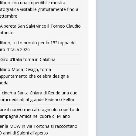
ilano con una imperdibile mostra
otografica visitabile gratuitamente fino a
ettembre
’Albereta San Salvi vince il Torneo Claudio
atania:
ilano, tutto pronto per la 15° tappa del
iro d’Italia 2026
l Giro d’Italia torna in Calabria
ilano Moda Design, torna
’appuntamento che celebra design e
oda
l cinema Santa Chiara di Rende una due
iorni dedicati al grande Federico Fellini
pre il nuovo mercato agricolo coperto di
ampagna Amica nel cuore di Milano
er la MDW in Via Tortona si raccontano
0 anni di Saloni all’aperto