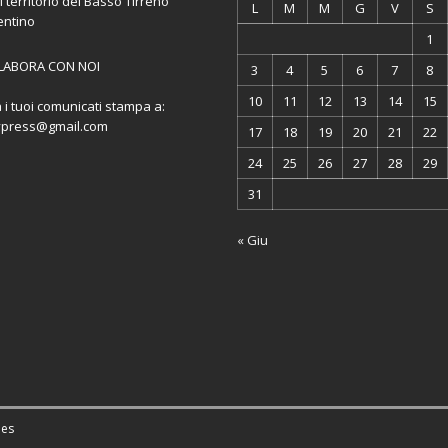
l territorio del Basso Tirreno
L
M
M
G
V
S
entino
1
LABORA CON NOI
3
4
5
6
7
8
10
11
12
13
14
15
a i tuoi comunicati stampa a:
ypress@gmail.com
17
18
19
20
21
22
24
25
26
27
28
29
31
« Giu
es