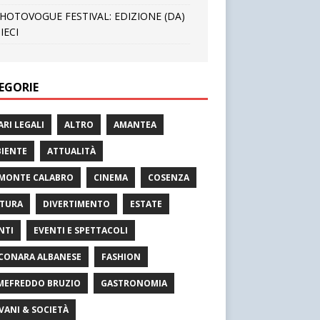
HOTOVOGUE FESTIVAL: EDIZIONE (DA)
IECI
EGORIE
ARI LEGALI
ALTRO
AMANTEA
IENTE
ATTUALITÀ
MONTE CALABRO
CINEMA
COSENZA
TURA
DIVERTIMENTO
ESTATE
NTI
EVENTI E SPETTACOLI
CONARA ALBANESE
FASHION
MEFREDDO BRUZIO
GASTRONOMIA
VANI & SOCIETÀ