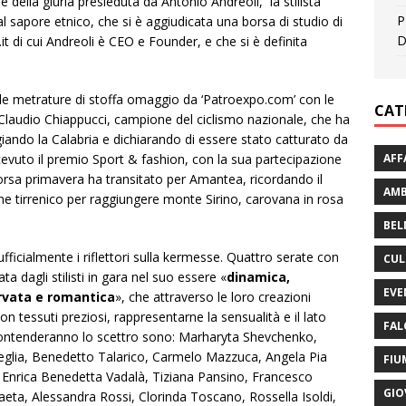
della giuria presieduta da Antonio Andreoli, la stilista
P
dal sapore etnico, che si è aggiudicata una borsa di studio di
D
 di cui Andreoli è CEO e Founder, e che si è definita
delle metrature di stoffa omaggio da ‘Patroexpo.com’ con le
CAT
re Claudio Chiappucci, campione del ciclismo nazionale, che ha
giando la Calabria e dichiarando di essere stato catturato da
AFF
icevuto il premio Sport & fashion, con la sua partecipazione
 scorsa primavera ha transitato per Amantea, ricordando il
AMB
e tirrenico per raggiungere monte Sirino, carovana in rosa
BEL
fficialmente i riflettori sulla kermesse. Quattro serate con
CUL
dagli stilisti in gara nel suo essere «
dinamica,
EVE
rvata e romantica
», che attraverso le loro creazioni
n tessuti preziosi, rappresentarne la sensualità e il lato
FAL
si contenderanno lo scettro sono: Marharyta Shevchenko,
lia, Benedetto Talarico, Carmelo Mazzuca, Angela Pia
FIU
Enrica Benedetta Vadalà, Tiziana Pansino, Francesco
GIO
aeta, Alessandra Rossi, Clorinda Toscano, Rossella Isoldi,