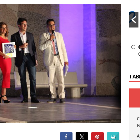
TAB
C
N
A