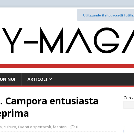
Utilizzando il sito, accetti l'uti
ON NOI
ARTICOLI
i. Campora entusiasta
Cerca
teprima
a
,
cultura
,
Eventi e spettacoli
,
fashion
0