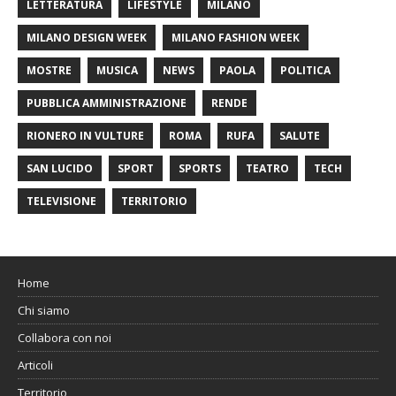
LETTERATURA
LIFESTYLE
MILANO
MILANO DESIGN WEEK
MILANO FASHION WEEK
MOSTRE
MUSICA
NEWS
PAOLA
POLITICA
PUBBLICA AMMINISTRAZIONE
RENDE
RIONERO IN VULTURE
ROMA
RUFA
SALUTE
SAN LUCIDO
SPORT
SPORTS
TEATRO
TECH
TELEVISIONE
TERRITORIO
Home
Chi siamo
Collabora con noi
Articoli
Territorio