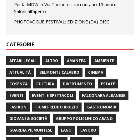
Per la MDW in Via Tortona si raccontano 10 anni di
Saloni all’aperto
PHOTOVOGUE FESTIVAL: EDIZIONE (DA) DIECI
CATEGORIE
AFFARI LEGALI
ALTRO
AMANTEA
AMBIENTE
ATTUALITÀ
BELMONTE CALABRO
CINEMA
COSENZA
CULTURA
DIVERTIMENTO
ESTATE
EVENTI
EVENTI E SPETTACOLI
FALCONARA ALBANESE
FASHION
FIUMEFREDDO BRUZIO
GASTRONOMIA
GIOVANI & SOCIETÀ
GRUPPO POLICLINICO ABANO
GUARDIA PIEMONTESE
LAGO
LAVORO