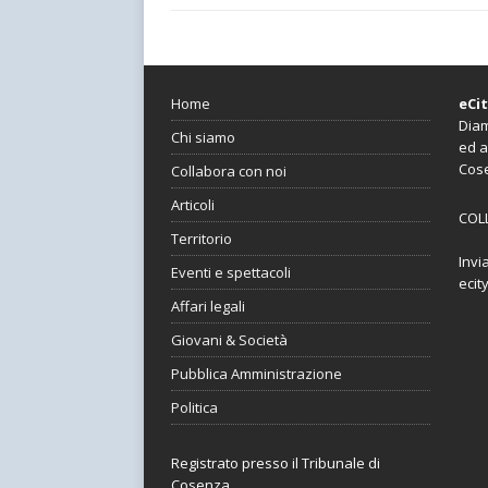
Home
eCi
Diam
Chi siamo
ed a
Cos
Collabora con noi
Articoli
COL
Territorio
Invi
Eventi e spettacoli
ecit
Affari legali
Giovani & Società
Pubblica Amministrazione
Politica
Registrato presso il Tribunale di
Cosenza