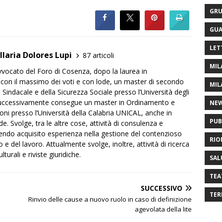
GRU
GUA
LET
Ilaria Dolores Lupi
87 articoli
MIL
Avvocato del Foro di Cosenza, dopo la laurea in
con il massimo dei voti e con lode, un master di secondo
MIL
ro Sindacale e della Sicurezza Sociale presso l’Università degli
Successivamente consegue un master in Ordinamento e
NE
i presso l’Università della Calabria UNICAL, anche in
PUB
. Svolge, tra le altre cose, attività di consulenza e
vendo acquisito esperienza nella gestione del contenzioso
RIO
 e del lavoro. Attualmente svolge, inoltre, attività di ricerca
urali e riviste giuridiche.
SAL
TEA
SUCCESSIVO
TER
Rinvio delle cause a nuovo ruolo in caso di definizione
agevolata della lite