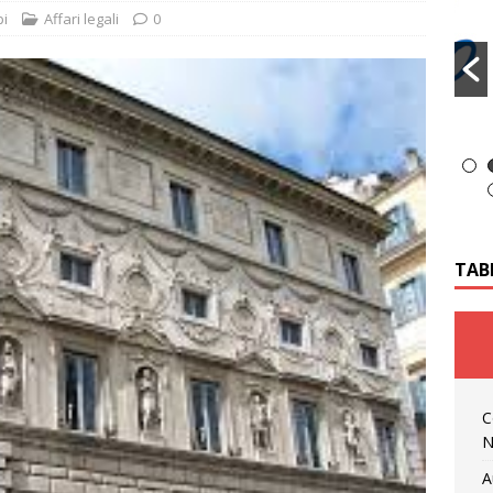
pi
Affari legali
0
TAB
C
N
A