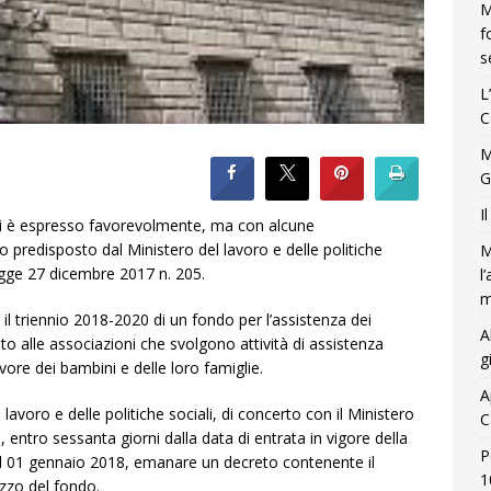
M
f
s
L
C
M
G
I
 si è espresso favorevolmente, ma con alcune
 predisposto dal Ministero del lavoro e delle politiche
M
legge 27 dicembre 2017 n. 205.
l
m
il triennio 2018-2020 di un fondo per l’assistenza dei
A
to alle associazioni che svolgono attività di assistenza
g
vore dei bambini e delle loro famiglie.
A
lavoro e delle politiche sociali, di concerto con il Ministero
C
entro sessanta giorni dalla data di entrata in vigore della
P
al 01 gennaio 2018, emanare un decreto contenente il
1
izzo del fondo.