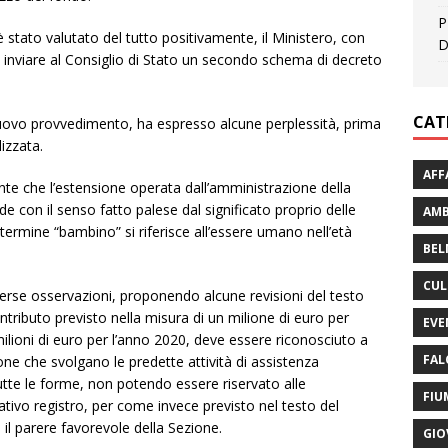
P
tato valutato del tutto positivamente, il Ministero, con
D
inviare al Consiglio di Stato un secondo schema di decreto
CAT
 nuovo provvedimento, ha espresso alcune perplessità, prima
lizzata.
AFF
ente che l’estensione operata dall’amministrazione della
ide con il senso fatto palese dal significato proprio delle
AMB
termine “bambino” si riferisce all’essere umano nell’età
BEL
CUL
diverse osservazioni, proponendo alcune revisioni del testo
ontributo previsto nella misura di un milione di euro per
EVE
ilioni di euro per l’anno 2020, deve essere riconosciuto a
FAL
zione che svolgano le predette attività di assistenza
tutte le forme, non potendo essere riservato alle
FIU
lativo registro, per come invece previsto nel testo del
 il parere favorevole della Sezione.
GIO