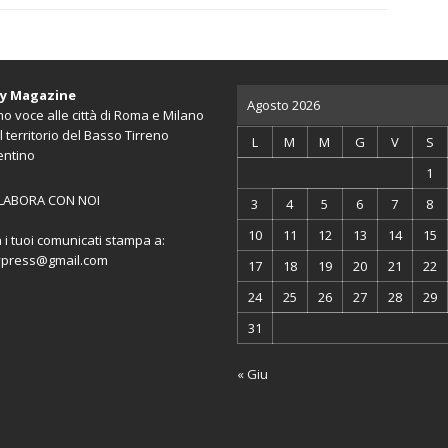
ty Magazine
Agosto 2026
o voce alle città di Roma e Milano
l territorio del Basso Tirreno
L
M
M
G
V
S
entino
1
LABORA CON NOI
3
4
5
6
7
8
10
11
12
13
14
15
a i tuoi comunicati stampa a:
ypress@gmail.com
17
18
19
20
21
22
24
25
26
27
28
29
31
« Giu