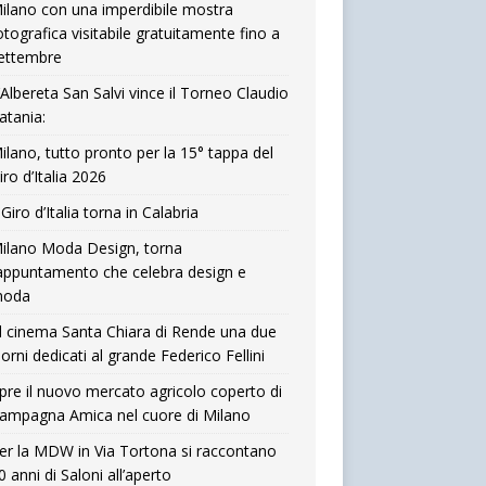
ilano con una imperdibile mostra
otografica visitabile gratuitamente fino a
ettembre
’Albereta San Salvi vince il Torneo Claudio
atania:
ilano, tutto pronto per la 15° tappa del
iro d’Italia 2026
l Giro d’Italia torna in Calabria
ilano Moda Design, torna
’appuntamento che celebra design e
oda
l cinema Santa Chiara di Rende una due
iorni dedicati al grande Federico Fellini
pre il nuovo mercato agricolo coperto di
ampagna Amica nel cuore di Milano
er la MDW in Via Tortona si raccontano
0 anni di Saloni all’aperto