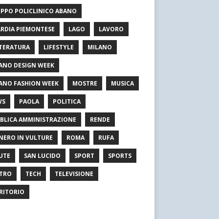
PPO POLICLINICO ABANO
RDIA PIEMONTESE
LAGO
LAVORO
TERATURA
LIFESTYLE
MILANO
ANO DESIGN WEEK
ANO FASHION WEEK
MOSTRE
MUSICA
WS
PAOLA
POLITICA
BLICA AMMINISTRAZIONE
RENDE
NERO IN VULTURE
ROMA
RUFA
UTE
SAN LUCIDO
SPORT
SPORTS
TRO
TECH
TELEVISIONE
RITORIO