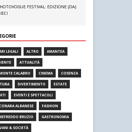
HOTOVOGUE FESTIVAL: EDIZIONE (DA)
IECI
EGORIE
ARI LEGALI
ALTRO
AMANTEA
IENTE
ATTUALITÀ
MONTE CALABRO
CINEMA
COSENZA
TURA
DIVERTIMENTO
ESTATE
NTI
EVENTI E SPETTACOLI
CONARA ALBANESE
FASHION
MEFREDDO BRUZIO
GASTRONOMIA
VANI & SOCIETÀ