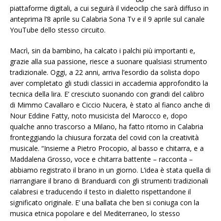
piattaforme digitali, a cui seguirà il videoclip che sarà diffuso in
anteprima l’8 aprile su Calabria Sona Tv e il 9 aprile sul canale
YouTube dello stesso circuito.
Macrì, sin da bambino, ha calcato i palchi più importanti e,
grazie alla sua passione, riesce a suonare qualsiasi strumento
tradizionale. Oggi, a 22 anni, arriva l’esordio da solista dopo
aver completato gli studi classici in accademia approfondito la
tecnica della lira. E’ cresciuto suonando con grandi del calibro
di Mimmo Cavallaro e Ciccio Nucera, è stato al fianco anche di
Nour Eddine Fatty, noto musicista del Marocco e, dopo
qualche anno trascorso a Milano, ha fatto ritorno in Calabria
fronteggiando la chiusura forzata del covid con la creatività
musicale. “Insieme a Pietro Procopio, al basso e chitarra, e a
Maddalena Grosso, voce e chitarra battente – racconta –
abbiamo registrato il brano in un giorno. L’idea è stata quella di
riarrangiare il brano di Branduardi con gli strumenti tradizionali
calabresi e traducendo il testo in dialetto rispettandone il
significato originale. E’ una ballata che ben si coniuga con la
musica etnica popolare e del Mediterraneo, lo stesso