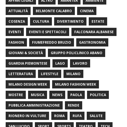
AFFARI LEGALI
ALTRO
AMANTEA
AMBIENTE
ATTUALITÀ
BELMONTE CALABRO
CINEMA
COSENZA
CULTURA
DIVERTIMENTO
ESTATE
EVENTI
EVENTI E SPETTACOLI
FALCONARA ALBANESE
FASHION
FIUMEFREDDO BRUZIO
GASTRONOMIA
GIOVANI & SOCIETÀ
GRUPPO POLICLINICO ABANO
GUARDIA PIEMONTESE
LAGO
LAVORO
LETTERATURA
LIFESTYLE
MILANO
MILANO DESIGN WEEK
MILANO FASHION WEEK
MOSTRE
MUSICA
NEWS
PAOLA
POLITICA
PUBBLICA AMMINISTRAZIONE
RENDE
RIONERO IN VULTURE
ROMA
RUFA
SALUTE
SAN LUCIDO
SPORT
SPORTS
TEATRO
TECH