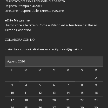
Registrato presso il Tribunale di Cosenza
Registro Stampa n.4/2011
Direttore Responsabile: Ernesto Pastore
eCity Magazine
Diamo voce alle città di Roma e Milano ed al territorio del Basso
Tirreno Cosentino
COLLABORA CON NOI
Invia i tuoi comunicati stampa a:
ecitypress@gmail.com
Agosto 2026
L
M
M
G
V
S
D
1
2
3
4
5
6
7
8
9
10
11
12
13
14
15
16
17
18
19
20
21
22
23
24
25
26
27
28
29
30