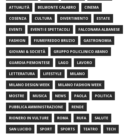
ATTUALITÀ
BELMONTE CALABRO
CINEMA
COSENZA
CULTURA
DIVERTIMENTO
ESTATE
EVENTI
EVENTI E SPETTACOLI
FALCONARA ALBANESE
FASHION
FIUMEFREDDO BRUZIO
GASTRONOMIA
GIOVANI & SOCIETÀ
GRUPPO POLICLINICO ABANO
GUARDIA PIEMONTESE
LAGO
LAVORO
LETTERATURA
LIFESTYLE
MILANO
MILANO DESIGN WEEK
MILANO FASHION WEEK
MOSTRE
MUSICA
NEWS
PAOLA
POLITICA
PUBBLICA AMMINISTRAZIONE
RENDE
RIONERO IN VULTURE
ROMA
RUFA
SALUTE
SAN LUCIDO
SPORT
SPORTS
TEATRO
TECH