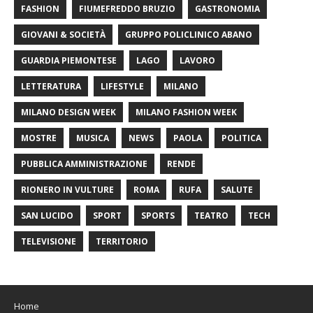
FASHION
FIUMEFREDDO BRUZIO
GASTRONOMIA
GIOVANI & SOCIETÀ
GRUPPO POLICLINICO ABANO
GUARDIA PIEMONTESE
LAGO
LAVORO
LETTERATURA
LIFESTYLE
MILANO
MILANO DESIGN WEEK
MILANO FASHION WEEK
MOSTRE
MUSICA
NEWS
PAOLA
POLITICA
PUBBLICA AMMINISTRAZIONE
RENDE
RIONERO IN VULTURE
ROMA
RUFA
SALUTE
SAN LUCIDO
SPORT
SPORTS
TEATRO
TECH
TELEVISIONE
TERRITORIO
Home