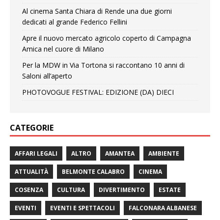
Al cinema Santa Chiara di Rende una due giorni
dedicati al grande Federico Fellini
Apre il nuovo mercato agricolo coperto di Campagna
Amica nel cuore di Milano
Per la MDW in Via Tortona si raccontano 10 anni di
Saloni all’aperto
PHOTOVOGUE FESTIVAL: EDIZIONE (DA) DIECI
CATEGORIE
AFFARI LEGALI
ALTRO
AMANTEA
AMBIENTE
ATTUALITÀ
BELMONTE CALABRO
CINEMA
COSENZA
CULTURA
DIVERTIMENTO
ESTATE
EVENTI
EVENTI E SPETTACOLI
FALCONARA ALBANESE