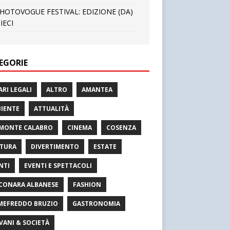
HOTOVOGUE FESTIVAL: EDIZIONE (DA)
IECI
EGORIE
ARI LEGALI
ALTRO
AMANTEA
IENTE
ATTUALITÀ
MONTE CALABRO
CINEMA
COSENZA
TURA
DIVERTIMENTO
ESTATE
NTI
EVENTI E SPETTACOLI
CONARA ALBANESE
FASHION
MEFREDDO BRUZIO
GASTRONOMIA
VANI & SOCIETÀ