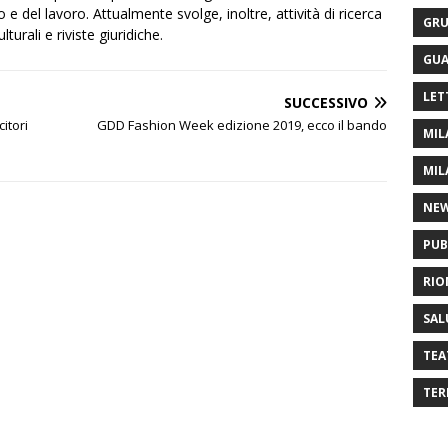
 e del lavoro. Attualmente svolge, inoltre, attività di ricerca
GRU
urali e riviste giuridiche.
GUA
LET
SUCCESSIVO
citori
GDD Fashion Week edizione 2019, ecco il bando
MIL
MIL
NE
PUB
RIO
SAL
TEA
TER