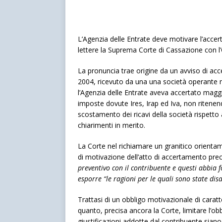
L’Agenzia delle Entrate deve motivare l’accer
lettere la Suprema Corte di Cassazione con 
La pronuncia trae origine da un avviso di acc
2004, ricevuto da una una società operante nel
l’Agenzia delle Entrate aveva accertato maggi
imposte dovute Ires, Irap ed Iva, non ritene
scostamento dei ricavi della società rispetto 
chiarimenti in merito.
La Corte nel richiamare un granitico orientam
di motivazione dell’atto di accertamento pre
preventivo con il contribuente e questi abbia fo
esporre “le ragioni per le quali sono state disa
Trattasi di un obbligo motivazionale di caratt
quanto, precisa ancora la Corte, limitare l’obbl
giustificazioni addotte dal contribuente sian