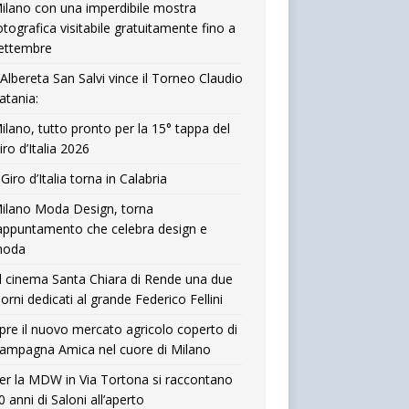
ilano con una imperdibile mostra
otografica visitabile gratuitamente fino a
ettembre
’Albereta San Salvi vince il Torneo Claudio
atania:
ilano, tutto pronto per la 15° tappa del
iro d’Italia 2026
l Giro d’Italia torna in Calabria
ilano Moda Design, torna
’appuntamento che celebra design e
oda
l cinema Santa Chiara di Rende una due
iorni dedicati al grande Federico Fellini
pre il nuovo mercato agricolo coperto di
ampagna Amica nel cuore di Milano
er la MDW in Via Tortona si raccontano
0 anni di Saloni all’aperto