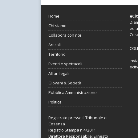
Home
eCi
Diam
Chi siamo
ed a
Cos
Collabora con noi
Articoli
COL
Territorio
Invi
Eventi e spettacoli
ecit
Affari legali
Giovani & Società
Pubblica Amministrazione
Politica
Registrato presso il Tribunale di
Cosenza
Registro Stampa n.4/2011
Direttore Responsabile: Ernesto