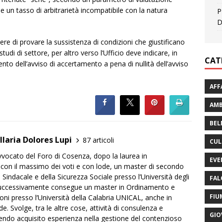
e un tasso di arbitrarietà incompatibile con la natura
P
D
nere di provare la sussistenza di condizioni che giustificano
 studi di settore, per altro verso l’Ufficio deve indicare, in
CAT
nto dell’avviso di accertamento a pena di nullità dell’avviso
AFF
AMB
BEL
Ilaria Dolores Lupi
87 articoli
CUL
Avvocato del Foro di Cosenza, dopo la laurea in
EVE
con il massimo dei voti e con lode, un master di secondo
ro Sindacale e della Sicurezza Sociale presso l’Università degli
FAL
Successivamente consegue un master in Ordinamento e
FIU
i presso l’Università della Calabria UNICAL, anche in
. Svolge, tra le altre cose, attività di consulenza e
GIO
vendo acquisito esperienza nella gestione del contenzioso