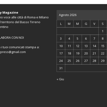
ty Magazine
Agosto 2026
o voce alle città di Roma e Milano
l territorio del Basso Tirreno
L
M
M
G
V
S
entino
1
LABORA CON NOI
3
4
5
6
7
8
10
11
12
13
14
15
a i tuoi comunicati stampa a:
ypress@gmail.com
17
18
19
20
21
22
24
25
26
27
28
29
31
« Giu