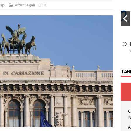
Lupi
Affari legali
0
TAB
C
N
A