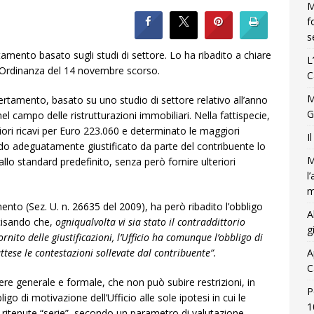
M
f
s
tamento basato sugli studi di settore. Lo ha ribadito a chiare
L
l’Ordinanza del 14 novembre scorso.
C
M
ertamento, basato su uno studio di settore relativo all’anno
G
 campo delle ristrutturazioni immobiliari. Nella fattispecie,
ori ricavi per Euro 223.060 e determinato le maggiori
I
ndo adeguatamente giustificato da parte del contribuente lo
M
allo standard predefinito, senza però fornire ulteriori
l
m
ento (Sez. U. n. 26635 del 2009), ha però ribadito l’obbligo
A
cisando che,
ogniqualvolta vi sia stato il contraddittorio
g
rnito delle giustificazioni, l’Ufficio ha comunque l’obbligo di
A
ttese le contestazioni sollevate dal contribuente”.
C
ere generale e formale, che non può subire restrizioni, in
P
igo di motivazione dell’Ufficio alle sole ipotesi in cui le
1
o ritenute “serie”, secondo un parametro di valutazione