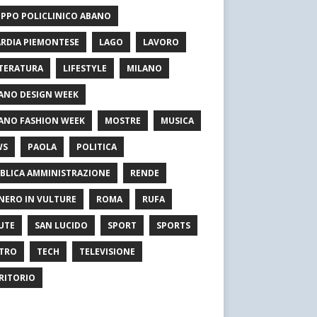
PPO POLICLINICO ABANO
RDIA PIEMONTESE
LAGO
LAVORO
TERATURA
LIFESTYLE
MILANO
ANO DESIGN WEEK
ANO FASHION WEEK
MOSTRE
MUSICA
WS
PAOLA
POLITICA
BLICA AMMINISTRAZIONE
RENDE
NERO IN VULTURE
ROMA
RUFA
UTE
SAN LUCIDO
SPORT
SPORTS
TRO
TECH
TELEVISIONE
RITORIO