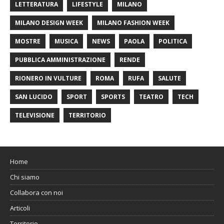
LETTERATURA
LIFESTYLE
MILANO
MILANO DESIGN WEEK
MILANO FASHION WEEK
MOSTRE
MUSICA
NEWS
PAOLA
POLITICA
PUBBLICA AMMINISTRAZIONE
RENDE
RIONERO IN VULTURE
ROMA
RUFA
SALUTE
SAN LUCIDO
SPORT
SPORTS
TEATRO
TECH
TELEVISIONE
TERRITORIO
Home
Chi siamo
Collabora con noi
Articoli
Territorio