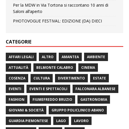
Per la MDW in Via Tortona si raccontano 10 anni di
Saloni all’aperto
PHOTOVOGUE FESTIVAL: EDIZIONE (DA) DIECI
CATEGORIE
AFFARI LEGALI
ALTRO
AMANTEA
AMBIENTE
ATTUALITÀ
BELMONTE CALABRO
CINEMA
COSENZA
CULTURA
DIVERTIMENTO
ESTATE
EVENTI
EVENTI E SPETTACOLI
FALCONARA ALBANESE
FASHION
FIUMEFREDDO BRUZIO
GASTRONOMIA
GIOVANI & SOCIETÀ
GRUPPO POLICLINICO ABANO
GUARDIA PIEMONTESE
LAGO
LAVORO