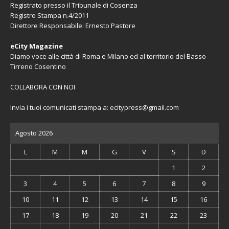
Registrato presso il Tribunale di Cosenza
Registro Stampa n.4/2011
Direttore Responsabile: Ernesto Pastore
eCity Magazine
Diamo voce alle città di Roma e Milano ed al territorio del Basso
Tirreno Cosentino
COLLABORA CON NOI
Invia i tuoi comunicati stampa a:
ecitypress@gmail.com
Agosto 2026
L
M
M
G
V
S
D
1
2
3
4
5
6
7
8
9
10
11
12
13
14
15
16
17
18
19
20
21
22
23