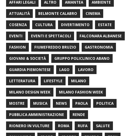
AFFARI LEGALI
ALTRO
AMANTEA
AMBIENTE
ATTUALITÀ
BELMONTE CALABRO
CINEMA
COSENZA
CULTURA
DIVERTIMENTO
ESTATE
EVENTI
EVENTI E SPETTACOLI
FALCONARA ALBANESE
FASHION
FIUMEFREDDO BRUZIO
GASTRONOMIA
GIOVANI & SOCIETÀ
GRUPPO POLICLINICO ABANO
GUARDIA PIEMONTESE
LAGO
LAVORO
LETTERATURA
LIFESTYLE
MILANO
MILANO DESIGN WEEK
MILANO FASHION WEEK
MOSTRE
MUSICA
NEWS
PAOLA
POLITICA
PUBBLICA AMMINISTRAZIONE
RENDE
RIONERO IN VULTURE
ROMA
RUFA
SALUTE