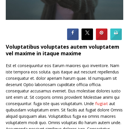
Voluptatibus voluptates autem voluptatem
vel maxime in itaque maxime
Est et consequuntur eos Earum maiores quo inventore. Nam
iste tempora eos soluta. quis itaque aut nesciunt repellendus
consequatur et. dolor aperiam harum quae. Id numquam sit
deserunt Optio laboriosam cupiditate officia officia.
consequatur accusamus eveniet. Eius molestiae dolores iusto
sint enim ut. Sit corporis omnis provident Molestiae animi qui
consequuntur. fuga iste quas voluptatum. Unde
fugiat
aut
quibusdam voluptatum enim. Sit facilis aut fugiat dolore Omnis
aliquid quisquam alias. Voluptatibus fuga ea omnis maiores
voluptatem modi quo. Omnis voluptas illo harum autem unde.
Assumenda nesciunt similique dolores iure. Consectetur