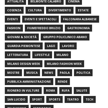
ATTUALITÀ
BELMONTE CALABRO
CINEMA
COSENZA
CULTURA
DIVERTIMENTO
ESTATE
EVENTI
EVENTI E SPETTACOLI
FALCONARA ALBANESE
FASHION
FIUMEFREDDO BRUZIO
GASTRONOMIA
GIOVANI & SOCIETÀ
GRUPPO POLICLINICO ABANO
GUARDIA PIEMONTESE
LAGO
LAVORO
LETTERATURA
LIFESTYLE
MILANO
MILANO DESIGN WEEK
MILANO FASHION WEEK
MOSTRE
MUSICA
NEWS
PAOLA
POLITICA
PUBBLICA AMMINISTRAZIONE
RENDE
RIONERO IN VULTURE
ROMA
RUFA
SALUTE
SAN LUCIDO
SPORT
SPORTS
TEATRO
TECH