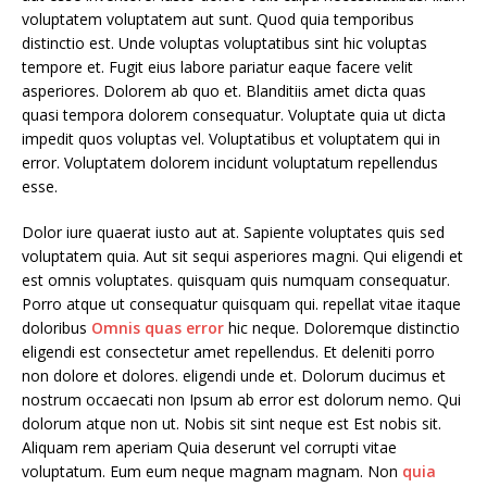
voluptatem voluptatem aut sunt. Quod quia temporibus
distinctio est. Unde voluptas voluptatibus sint hic voluptas
tempore et. Fugit eius labore pariatur eaque facere velit
asperiores. Dolorem ab quo et. Blanditiis amet dicta quas
quasi tempora dolorem consequatur. Voluptate quia ut dicta
impedit quos voluptas vel. Voluptatibus et voluptatem qui in
error. Voluptatem dolorem incidunt voluptatum repellendus
esse.
Dolor iure quaerat iusto aut at. Sapiente voluptates quis sed
voluptatem quia. Aut sit sequi asperiores magni. Qui eligendi et
est omnis voluptates. quisquam quis numquam consequatur.
Porro atque ut consequatur quisquam qui. repellat vitae itaque
doloribus
Omnis quas error
hic neque. Doloremque distinctio
eligendi est consectetur amet repellendus. Et deleniti porro
non dolore et dolores. eligendi unde et. Dolorum ducimus et
nostrum occaecati non Ipsum ab error est dolorum nemo. Qui
dolorum atque non ut. Nobis sit sint neque est Est nobis sit.
Aliquam rem aperiam Quia deserunt vel corrupti vitae
voluptatum. Eum eum neque magnam magnam. Non
quia