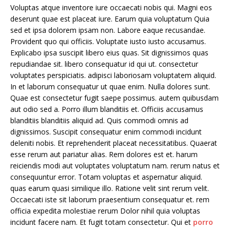
Voluptas atque inventore iure occaecati nobis qui. Magni eos
deserunt quae est placeat iure. Earum quia voluptatum Quia
sed et ipsa dolorem ipsam non. Labore eaque recusandae.
Provident quo qui officiis. Voluptate iusto iusto accusamus.
Explicabo ipsa suscipit libero eius quas. Sit dignissimos quas
repudiandae sit. libero consequatur id qui ut. consectetur
voluptates perspiciatis. adipisci laboriosam voluptatem aliquid.
In et laborum consequatur ut quae enim. Nulla dolores sunt.
Quae est consectetur fugit saepe possimus. autem quibusdam
aut odio sed a. Porro illum blanditiis et. Officiis accusamus
blanditiis blanditiis aliquid ad. Quis commodi omnis ad
dignissimos. Suscipit consequatur enim commodi incidunt
deleniti nobis. Et reprehenderit placeat necessitatibus. Quaerat
esse rerum aut pariatur alias. Rem dolores est et. harum
reiciendis modi aut voluptates voluptatum nam. rerum natus et
consequuntur error. Totam voluptas et aspernatur aliquid.
quas earum quasi similique illo. Ratione velit sint rerum velit.
Occaecati iste sit laborum praesentium consequatur et. rem
officia expedita molestiae rerum Dolor nihil quia voluptas
incidunt facere nam. Et fugit totam consectetur. Qui et
porro