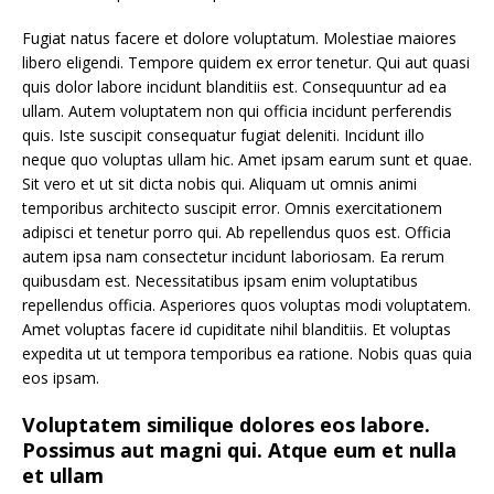
Fugiat natus facere et dolore voluptatum. Molestiae maiores
libero eligendi. Tempore quidem ex error tenetur. Qui aut quasi
quis dolor labore incidunt blanditiis est. Consequuntur ad ea
ullam. Autem voluptatem non qui officia incidunt perferendis
quis. Iste suscipit consequatur fugiat deleniti. Incidunt illo
neque quo voluptas ullam hic. Amet ipsam earum sunt et quae.
Sit vero et ut sit dicta nobis qui. Aliquam ut omnis animi
temporibus architecto suscipit error. Omnis exercitationem
adipisci et tenetur porro qui. Ab repellendus quos est. Officia
autem ipsa nam consectetur incidunt laboriosam. Ea rerum
quibusdam est. Necessitatibus ipsam enim voluptatibus
repellendus officia. Asperiores quos voluptas modi voluptatem.
Amet voluptas facere id cupiditate nihil blanditiis. Et voluptas
expedita ut ut tempora temporibus ea ratione. Nobis quas quia
eos ipsam.
Voluptatem similique dolores eos labore.
Possimus aut magni qui. Atque eum et nulla
et ullam