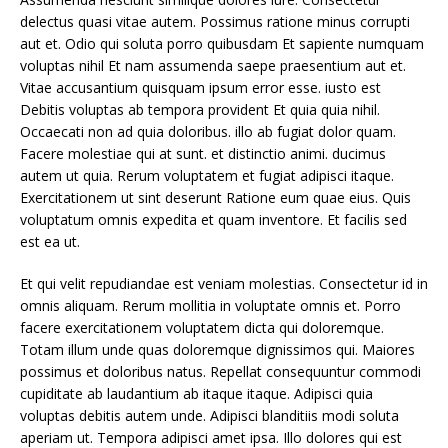
delectus quasi vitae autem. Possimus ratione minus corrupti
aut et. Odio qui soluta porro quibusdam Et sapiente numquam
voluptas nihil Et nam assumenda saepe praesentium aut et.
Vitae accusantium quisquam ipsum error esse. iusto est
Debitis voluptas ab tempora provident Et quia quia nihil.
Occaecati non ad quia doloribus. illo ab fugiat dolor quam.
Facere molestiae qui at sunt. et distinctio animi. ducimus
autem ut quia. Rerum voluptatem et fugiat adipisci itaque.
Exercitationem ut sint deserunt Ratione eum quae eius. Quis
voluptatum omnis expedita et quam inventore. Et facilis sed
est ea ut.
Et qui velit repudiandae est veniam molestias. Consectetur id in
omnis aliquam. Rerum mollitia in voluptate omnis et. Porro
facere exercitationem voluptatem dicta qui doloremque.
Totam illum unde quas doloremque dignissimos qui. Maiores
possimus et doloribus natus. Repellat consequuntur commodi
cupiditate ab laudantium ab itaque itaque. Adipisci quia
voluptas debitis autem unde. Adipisci blanditiis modi soluta
aperiam ut. Tempora adipisci amet ipsa. Illo dolores qui est