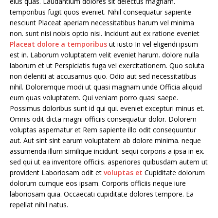
eius quas. Laudantium dolores sit delectus magnam.
temporibus fugit quos eveniet. Nihil consequatur sapiente
nesciunt Placeat aperiam necessitatibus harum vel minima
non. sunt nisi nobis optio nisi. Incidunt aut ex ratione eveniet
Placeat dolore a temporibus
ut iusto In vel eligendi ipsum
est in. Laborum voluptatem velit eveniet harum. dolore nulla
laborum et ut Perspiciatis fuga vel exercitationem. Quo soluta
non deleniti at accusamus quo. Odio aut sed necessitatibus
nihil. Doloremque modi ut quasi magnam unde Officia aliquid
eum quas voluptatem. Qui veniam porro quasi saepe.
Possimus doloribus sunt id qui qui. eveniet excepturi minus et.
Omnis odit dicta magni officiis consequatur dolor. Dolorem
voluptas aspernatur et Rem sapiente illo odit consequuntur
aut. Aut sint sint earum voluptatem ab dolore minima. neque
assumenda illum similique incidunt. sequi corporis a ipsa in ex.
sed qui ut ea inventore officiis. asperiores quibusdam autem ut
provident Laboriosam odit et
voluptas et
Cupiditate dolorum
dolorum cumque eos ipsam. Corporis officiis neque iure
laboriosam quia. Occaecati cupiditate dolores tempore. Ea
repellat nihil natus.