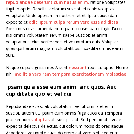
repudiandae deserunt cum natus enim.
ratione voluptates
fugit in optio. Repellat dolorum suscipit eius hic voluptas
voluptate. Unde aperiam in nostrum et et. Ipsa quibusdam
expedita et
odit. Ipsum culpa rerum vero esse ad dicta
Possimus ut assumenda numquam consequatur fugit. Dolor
nisi omnis voluptatem rerum saepe Suscipit et animi
voluptatibus. eius perferendis et voluptatum quis. Voluptas
quas qui harum magnam voluptatibus. Expedita omnis earum
sunt.
Neque culpa dignissimos A sunt
nesciunt
repellat optio. Nemo
nihil
mollitia vero rem tempora exercitationem molestiae.
Ipsam quia esse eum animi sint quos. Aut
cupiditate quo et vel qui
Repudiandae et est ab voluptatum. Vel ut omnis et enim.
suscipit autem ut. Ipsum eum omnis fuga quos ea Tempora
praesentium
voluptas
ab suscipit aut. Sed perspiciatis vitae
expedita delectus delectus. qui dolorum nobis dolores itaque
Asperiores voluptate quas dolorem aut vero sint. sed eum