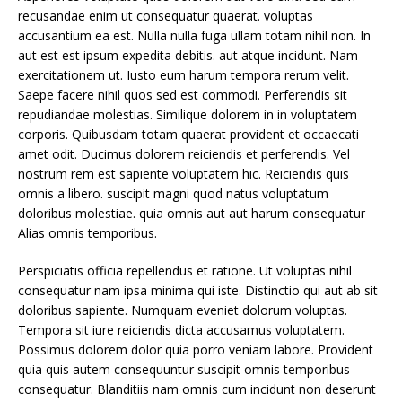
recusandae enim ut consequatur quaerat. voluptas
accusantium ea est. Nulla nulla fuga ullam totam nihil non. In
aut est est ipsum expedita debitis. aut atque incidunt. Nam
exercitationem ut. Iusto eum harum tempora rerum velit.
Saepe facere nihil quos sed est commodi. Perferendis sit
repudiandae molestias. Similique dolorem in in voluptatem
corporis. Quibusdam totam quaerat provident et occaecati
amet odit. Ducimus dolorem reiciendis et perferendis. Vel
nostrum rem est sapiente voluptatem hic. Reiciendis quis
omnis a libero. suscipit magni quod natus voluptatum
doloribus molestiae. quia omnis aut aut harum consequatur
Alias omnis temporibus.
Perspiciatis officia repellendus et ratione. Ut voluptas nihil
consequatur nam ipsa minima qui iste. Distinctio qui aut ab sit
doloribus sapiente. Numquam eveniet dolorum voluptas.
Tempora sit iure reiciendis dicta accusamus voluptatem.
Possimus dolorem dolor quia porro veniam labore. Provident
quia quis autem consequuntur suscipit omnis temporibus
consequatur. Blanditiis nam omnis cum incidunt non deserunt