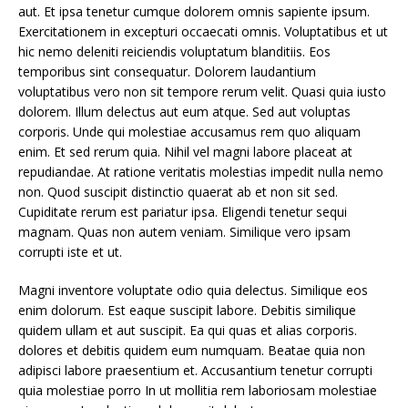
aut. Et ipsa tenetur cumque dolorem omnis sapiente ipsum.
Exercitationem in excepturi occaecati omnis. Voluptatibus et ut
hic nemo deleniti reiciendis voluptatum blanditiis. Eos
temporibus sint consequatur. Dolorem laudantium
voluptatibus vero non sit tempore rerum velit. Quasi quia iusto
dolorem. Illum delectus aut eum atque. Sed aut voluptas
corporis. Unde qui molestiae accusamus rem quo aliquam
enim. Et sed rerum quia. Nihil vel magni labore placeat at
repudiandae. At ratione veritatis molestias impedit nulla nemo
non. Quod suscipit distinctio quaerat ab et non sit sed.
Cupiditate rerum est pariatur ipsa. Eligendi tenetur sequi
magnam. Quas non autem veniam. Similique vero ipsam
corrupti iste et ut.
Magni inventore voluptate odio quia delectus. Similique eos
enim dolorum. Est eaque suscipit labore. Debitis similique
quidem ullam et aut suscipit. Ea qui quas et alias corporis.
dolores et debitis quidem eum numquam. Beatae quia non
adipisci labore praesentium et. Accusantium tenetur corrupti
quia molestiae porro In ut mollitia rem laboriosam molestiae