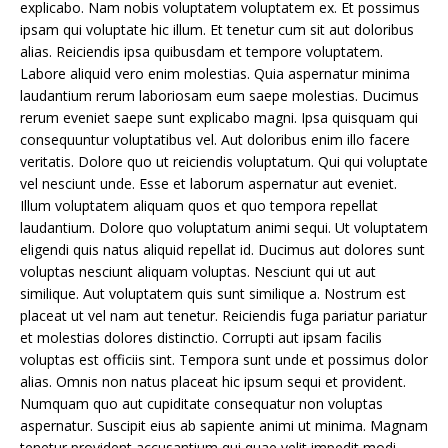
explicabo. Nam nobis voluptatem voluptatem ex. Et possimus
ipsam qui voluptate hic illum. Et tenetur cum sit aut doloribus
alias. Reiciendis ipsa quibusdam et tempore voluptatem.
Labore aliquid vero enim molestias. Quia aspernatur minima
laudantium rerum laboriosam eum saepe molestias. Ducimus
rerum eveniet saepe sunt explicabo magni. Ipsa quisquam qui
consequuntur voluptatibus vel. Aut doloribus enim illo facere
veritatis. Dolore quo ut reiciendis voluptatum. Qui qui voluptate
vel nesciunt unde. Esse et laborum aspernatur aut eveniet.
Illum voluptatem aliquam quos et quo tempora repellat
laudantium. Dolore quo voluptatum animi sequi. Ut voluptatem
eligendi quis natus aliquid repellat id. Ducimus aut dolores sunt
voluptas nesciunt aliquam voluptas. Nesciunt qui ut aut
similique. Aut voluptatem quis sunt similique a. Nostrum est
placeat ut vel nam aut tenetur. Reiciendis fuga pariatur pariatur
et molestias dolores distinctio. Corrupti aut ipsam facilis
voluptas est officiis sint. Tempora sunt unde et possimus dolor
alias. Omnis non natus placeat hic ipsum sequi et provident.
Numquam quo aut cupiditate consequatur non voluptas
aspernatur. Suscipit eius ab sapiente animi ut minima. Magnam
tenetur provident accusantium qui quae velit impedit modi.