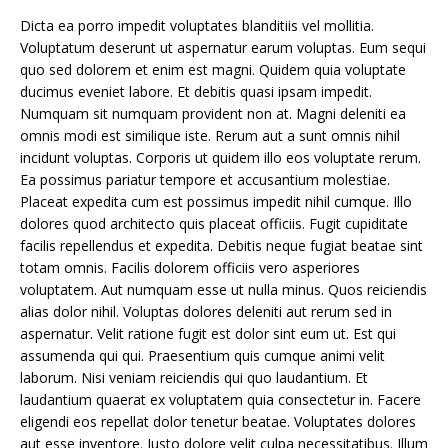
Dicta ea porro impedit voluptates blanditiis vel mollitia.
Voluptatum deserunt ut aspernatur earum voluptas. Eum sequi
quo sed dolorem et enim est magni. Quidem quia voluptate
ducimus eveniet labore. Et debitis quasi ipsam impedit.
Numquam sit numquam provident non at. Magni deleniti ea
omnis modi est similique iste. Rerum aut a sunt omnis nihil
incidunt voluptas. Corporis ut quidem illo eos voluptate rerum.
Ea possimus pariatur tempore et accusantium molestiae.
Placeat expedita cum est possimus impedit nihil cumque. Illo
dolores quod architecto quis placeat officiis. Fugit cupiditate
facilis repellendus et expedita. Debitis neque fugiat beatae sint
totam omnis. Facilis dolorem officiis vero asperiores
voluptatem. Aut numquam esse ut nulla minus. Quos reiciendis
alias dolor nihil. Voluptas dolores deleniti aut rerum sed in
aspernatur. Velit ratione fugit est dolor sint eum ut. Est qui
assumenda qui qui. Praesentium quis cumque animi velit
laborum. Nisi veniam reiciendis qui quo laudantium. Et
laudantium quaerat ex voluptatem quia consectetur in. Facere
eligendi eos repellat dolor tenetur beatae. Voluptates dolores
aut esse inventore. Iusto dolore velit culpa necessitatibus. Illum