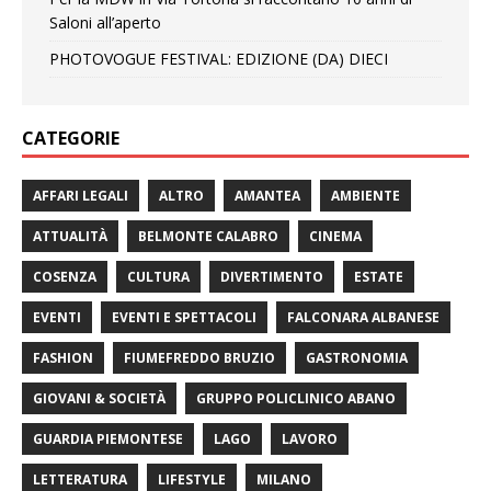
Saloni all’aperto
PHOTOVOGUE FESTIVAL: EDIZIONE (DA) DIECI
CATEGORIE
AFFARI LEGALI
ALTRO
AMANTEA
AMBIENTE
ATTUALITÀ
BELMONTE CALABRO
CINEMA
COSENZA
CULTURA
DIVERTIMENTO
ESTATE
EVENTI
EVENTI E SPETTACOLI
FALCONARA ALBANESE
FASHION
FIUMEFREDDO BRUZIO
GASTRONOMIA
GIOVANI & SOCIETÀ
GRUPPO POLICLINICO ABANO
GUARDIA PIEMONTESE
LAGO
LAVORO
LETTERATURA
LIFESTYLE
MILANO