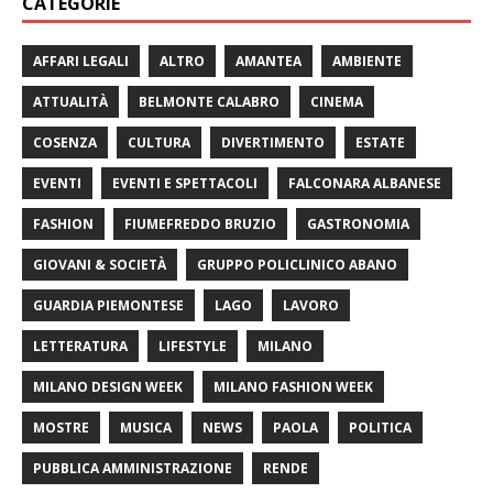
CATEGORIE
AFFARI LEGALI
ALTRO
AMANTEA
AMBIENTE
ATTUALITÀ
BELMONTE CALABRO
CINEMA
COSENZA
CULTURA
DIVERTIMENTO
ESTATE
EVENTI
EVENTI E SPETTACOLI
FALCONARA ALBANESE
FASHION
FIUMEFREDDO BRUZIO
GASTRONOMIA
GIOVANI & SOCIETÀ
GRUPPO POLICLINICO ABANO
GUARDIA PIEMONTESE
LAGO
LAVORO
LETTERATURA
LIFESTYLE
MILANO
MILANO DESIGN WEEK
MILANO FASHION WEEK
MOSTRE
MUSICA
NEWS
PAOLA
POLITICA
PUBBLICA AMMINISTRAZIONE
RENDE