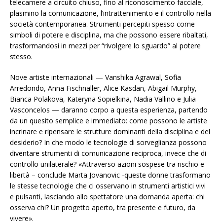
telecamere a circuito chiuso, fino al riconoscimento facciale,
plasmino la comunicazione, l’intrattenimento e il controllo nella
società contemporanea. Strumenti percepiti spesso come
simboli di potere e disciplina, ma che possono essere ribaltati,
trasformandosi in mezzi per “rivolgere lo sguardo” al potere
stesso.
Nove artiste internazionali — Vanshika Agrawal, Sofia
Arredondo, Anna Fischnaller, Alice Kasdan, Abigail Murphy,
Bianca Polakova, Kateryna Sopielkina, Nadia Vallino e Julia
Vasconcelos — daranno corpo a questa esperienza, partendo
da un quesito semplice e immediato: come possono le artiste
incrinare e ripensare le strutture dominanti della disciplina e del
desiderio? In che modo le tecnologie di sorveglianza possono
diventare strumenti di comunicazione reciproca, invece che di
controllo unilaterale? «Attraverso azioni sospese tra rischio e
libertà – conclude Marta Jovanovic -queste donne trasformano
le stesse tecnologie che ci osservano in strumenti artistici vivi
e pulsanti, lasciando allo spettatore una domanda aperta: chi
osserva chi? Un progetto aperto, tra presente e futuro, da
vivere».