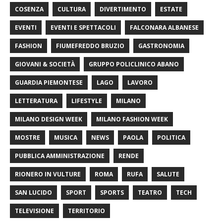
COSENZA
CULTURA
DIVERTIMENTO
ESTATE
EVENTI
EVENTI E SPETTACOLI
FALCONARA ALBANESE
FASHION
FIUMEFREDDO BRUZIO
GASTRONOMIA
GIOVANI & SOCIETÀ
GRUPPO POLICLINICO ABANO
GUARDIA PIEMONTESE
LAGO
LAVORO
LETTERATURA
LIFESTYLE
MILANO
MILANO DESIGN WEEK
MILANO FASHION WEEK
MOSTRE
MUSICA
NEWS
PAOLA
POLITICA
PUBBLICA AMMINISTRAZIONE
RENDE
RIONERO IN VULTURE
ROMA
RUFA
SALUTE
SAN LUCIDO
SPORT
SPORTS
TEATRO
TECH
TELEVISIONE
TERRITORIO