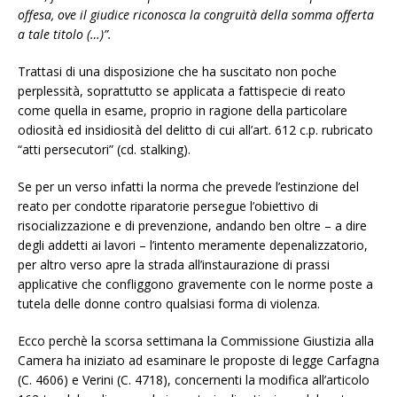
offesa, ove il giudice riconosca la congruità della somma offerta
a tale titolo (…)”.
Trattasi di una disposizione che ha suscitato non poche
perplessità, soprattutto se applicata a fattispecie di reato
come quella in esame, proprio in ragione della particolare
odiosità ed insidiosità del delitto di cui all’art. 612 c.p. rubricato
“atti persecutori” (cd. stalking).
Se per un verso infatti la norma che prevede l’estinzione del
reato per condotte riparatorie persegue l’obiettivo di
risocializzazione e di prevenzione, andando ben oltre – a dire
degli addetti ai lavori – l’intento meramente depenalizzatorio,
per altro verso apre la strada all’instaurazione di prassi
applicative che confliggono gravemente con le norme poste a
tutela delle donne contro qualsiasi forma di violenza.
Ecco perchè la scorsa settimana la Commissione Giustizia alla
Camera ha iniziato ad esaminare le proposte di legge Carfagna
(C. 4606) e Verini (C. 4718), concernenti la modifica all’articolo