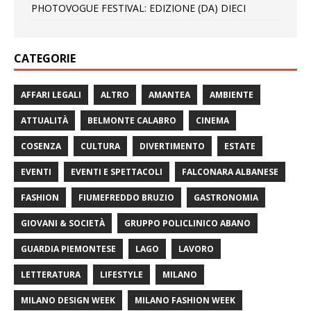
PHOTOVOGUE FESTIVAL: EDIZIONE (DA) DIECI
CATEGORIE
AFFARI LEGALI
ALTRO
AMANTEA
AMBIENTE
ATTUALITÀ
BELMONTE CALABRO
CINEMA
COSENZA
CULTURA
DIVERTIMENTO
ESTATE
EVENTI
EVENTI E SPETTACOLI
FALCONARA ALBANESE
FASHION
FIUMEFREDDO BRUZIO
GASTRONOMIA
GIOVANI & SOCIETÀ
GRUPPO POLICLINICO ABANO
GUARDIA PIEMONTESE
LAGO
LAVORO
LETTERATURA
LIFESTYLE
MILANO
MILANO DESIGN WEEK
MILANO FASHION WEEK