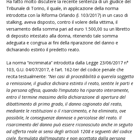
Ha fatto molto discutere la recente sentenza di un giudice del
Tribunale di Torino, il quale, in applicazione della norma
introdotta con la Riforma Orlando (l. 103/2017) in un caso di
stalking, aveva disposto, contro il volere della vittima, il
versamento della somma pari ad euro 1.500,00 su un libretto
di deposito intestato alla donna, ritenendo tale somma
adeguata e congrua ai fini della riparazione del danno e
dichiarando estinto il predetto reato.
La norma “incriminata” introdotta dalla Legge 23/06/2017 n°
103, G.U. 04/07/2017, è l’art. 162-ter del codice penale che
recita testualmente:
“Nei casi di procedibilità a querela soggetta
a remissione, il giudice dichiara estinto il reato, sentite le parti e
la persona offesa, quando l’imputato ha riparato interamente,
entro il termine massimo della dichiarazione di apertura del
dibattimento di primo grado, il danno cagionato dal reato,
mediante le restituzioni o il risarcimento, e ha eliminato, ove
possibile, le conseguenze dannose o pericolose del reato. Il
risarcimento del danno può essere riconosciuto anche in seguito
ad offerta reale ai sensi degli articoli 1208 e seguenti del codice
civile, formulata dall’imputato e non accettata dalla persona