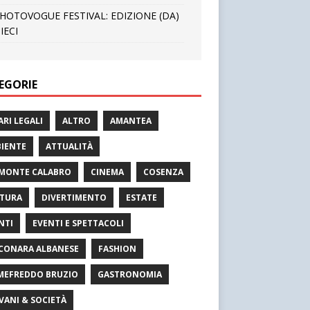
HOTOVOGUE FESTIVAL: EDIZIONE (DA)
IECI
EGORIE
ARI LEGALI
ALTRO
AMANTEA
IENTE
ATTUALITÀ
MONTE CALABRO
CINEMA
COSENZA
TURA
DIVERTIMENTO
ESTATE
NTI
EVENTI E SPETTACOLI
CONARA ALBANESE
FASHION
MEFREDDO BRUZIO
GASTRONOMIA
VANI & SOCIETÀ