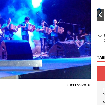
TAB
SUCCESSIVO
C
N
A