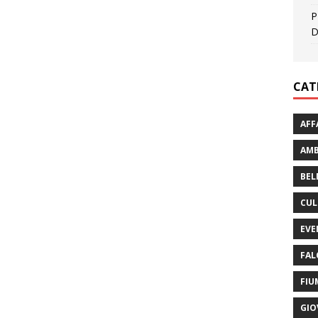
P
D
CAT
AFF
AMB
BEL
CUL
EVE
FAL
FIU
GIO