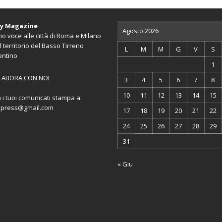
ty Magazine
Agosto 2026
o voce alle città di Roma e Milano
l territorio del Basso Tirreno
L
M
M
G
V
S
entino
1
LABORA CON NOI
3
4
5
6
7
8
10
11
12
13
14
15
a i tuoi comunicati stampa a:
ypress@gmail.com
17
18
19
20
21
22
24
25
26
27
28
29
31
« Giu