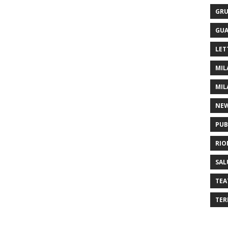
GRU
GUA
LET
MIL
MIL
NE
PUB
RIO
SAL
TEA
TER