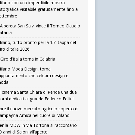
ilano con una imperdibile mostra
otografica visitabile gratuitamente fino a
ettembre
’Albereta San Salvi vince il Torneo Claudio
atania:
ilano, tutto pronto per la 15° tappa del
iro d’Italia 2026
l Giro d’Italia torna in Calabria
ilano Moda Design, torna
’appuntamento che celebra design e
oda
l cinema Santa Chiara di Rende una due
iorni dedicati al grande Federico Fellini
pre il nuovo mercato agricolo coperto di
ampagna Amica nel cuore di Milano
er la MDW in Via Tortona si raccontano
0 anni di Saloni all’aperto