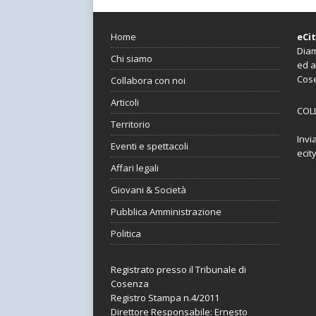
Home
eCi
Diam
Chi siamo
ed a
Cos
Collabora con noi
Articoli
COL
Territorio
Invi
Eventi e spettacoli
ecit
Affari legali
Giovani & Società
Pubblica Amministrazione
Politica
Registrato presso il Tribunale di
Cosenza
Registro Stampa n.4/2011
Direttore Responsabile: Ernesto