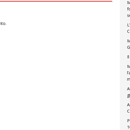
M
f
s
nto.
L
C
M
G
I
M
l
m
A
g
A
C
P
1