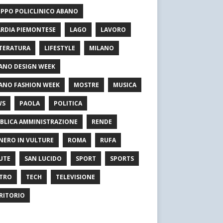
PPO POLICLINICO ABANO
RDIA PIEMONTESE
LAGO
LAVORO
TERATURA
LIFESTYLE
MILANO
ANO DESIGN WEEK
ANO FASHION WEEK
MOSTRE
MUSICA
WS
PAOLA
POLITICA
BLICA AMMINISTRAZIONE
RENDE
NERO IN VULTURE
ROMA
RUFA
UTE
SAN LUCIDO
SPORT
SPORTS
TRO
TECH
TELEVISIONE
RITORIO