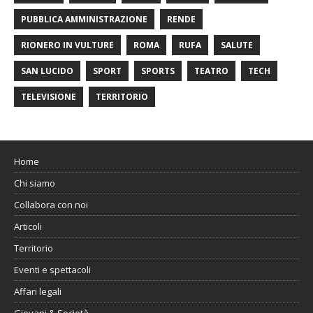
PUBBLICA AMMINISTRAZIONE
RENDE
RIONERO IN VULTURE
ROMA
RUFA
SALUTE
SAN LUCIDO
SPORT
SPORTS
TEATRO
TECH
TELEVISIONE
TERRITORIO
Home
Chi siamo
Collabora con noi
Articoli
Territorio
Eventi e spettacoli
Affari legali
Giovani & Società