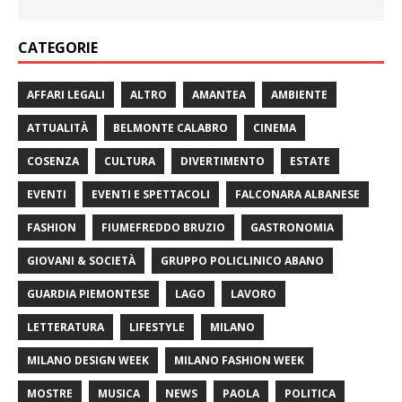
CATEGORIE
AFFARI LEGALI
ALTRO
AMANTEA
AMBIENTE
ATTUALITÀ
BELMONTE CALABRO
CINEMA
COSENZA
CULTURA
DIVERTIMENTO
ESTATE
EVENTI
EVENTI E SPETTACOLI
FALCONARA ALBANESE
FASHION
FIUMEFREDDO BRUZIO
GASTRONOMIA
GIOVANI & SOCIETÀ
GRUPPO POLICLINICO ABANO
GUARDIA PIEMONTESE
LAGO
LAVORO
LETTERATURA
LIFESTYLE
MILANO
MILANO DESIGN WEEK
MILANO FASHION WEEK
MOSTRE
MUSICA
NEWS
PAOLA
POLITICA